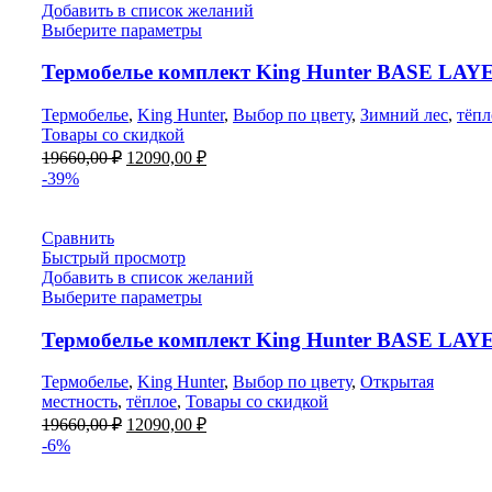
Добавить в список желаний
Выберите параметры
Термобелье комплект King Hunter ВASE LAY
Термобелье
,
King Hunter
,
Выбор по цвету
,
Зимний лес
,
тёпл
Товары со скидкой
Первоначальная
Текущая
19660,00
₽
12090,00
₽
цена
цена:
-39%
составляла
12090,00 ₽.
19660,00 ₽.
Сравнить
Быстрый просмотр
Добавить в список желаний
Выберите параметры
Термобелье комплект King Hunter BASE LAY
Термобелье
,
King Hunter
,
Выбор по цвету
,
Открытая
местность
,
тёплое
,
Товары со скидкой
Первоначальная
Текущая
19660,00
₽
12090,00
₽
цена
цена:
-6%
составляла
12090,00 ₽.
19660,00 ₽.