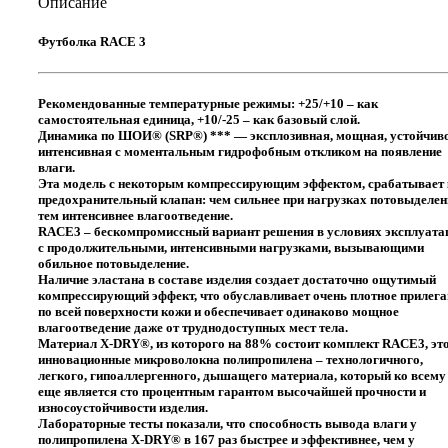
Описание
От
+25°
Футболка RACE 3
До
-25°
Рекомендованные температурные режимы: +25/+10 – как
самостоятельная единица, +10/-25 – как базовый слой.
Динамика по ШОИ® (SRP®) *** — эксплозивная, мощная, устойчив
интенсивная с моментальным гидрофобным откликом на появление
влаги.
Эта модель с некоторым компрессирующим эффектом, срабатывает 
предохранительный клапан: чем сильнее при нагрузках потовыделен
тем интенсивнее влагоотведение.
RACE3
– бескомпромиссный вариант решения в условиях эксплуата
с продолжительными, интенсивными нагрузками, вызывающими
обильное потовыделение.
Наличие эластана в составе изделия создает достаточно ощутимый
компрессирующий эффект, что обуславливает очень плотное прилега
по всей поверхности кожи и обеспечивает одинаково мощное
влагоотведение даже от труднодоступных мест тела.
Материал
X-DRY®
, из которого на 88% состоит комплект
RACE3
, эт
инновационные микроволокна полипропилена – технологичного,
легкого, гипоаллергенного, дышащего материала, который ко всему
еще является сто процентным гарантом высочайшей прочности и
износоустойчивости изделия.
Лабораторные тесты показали, что способность вывода влаги у
полипропилена
X-DRY®
в 167 раз быстрее и эффективнее, чем у