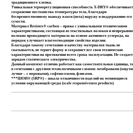
традиционного хлопка.
Уникальная терморегуляционная способность
X-DRY®
обеспечивает
сохранение постоянства температуры тела, благодаря
беспрепятственному выводу влаги (пота) наружу и поддержанию его
сухости.
Материал Resistex® carbon – пряжа с уникальными техническими
характеристиками, состоящая из текстильных волокон и непрерывно
волокна проводящего материала на основе активного углерода, на
порядок улучшает влагоотводящие свойства изделия.
Благодаря такому сочетанию и качеству материалов ткань не
скатывается, не теряет форму и сохраняет все свои технические
характеристики на протяжении всего срока эксплуатации. Не создает
зарядов статического электричества.
Данный комплект отлично работает как самостоятельная единица, та
в сочетании с другими технологичными слоями: мембранами (ощут
лучше – с поровыми), софтшеллами, флисами.
***ШОИ® (SRP®) – шкала отзывчивости изделий на меняющиеся
условия окружающей среды (scale responsiveness products)