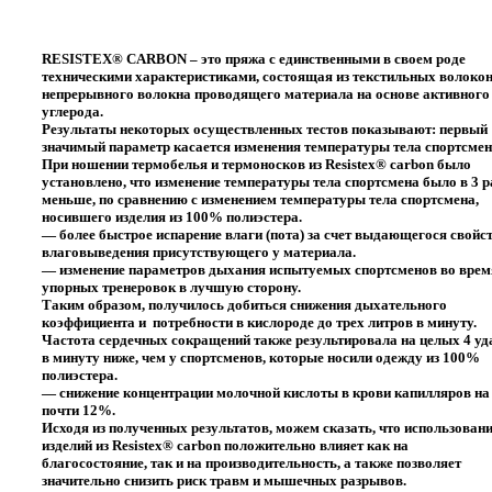
RESISTEX® CARBON
– это пряжа с единственными в своем роде
техническими характеристиками, состоящая из текстильных волокон
непрерывного волокна проводящего материала на основе активного
углерода.
Результаты некоторых осуществленных тестов показывают: первый
значимый параметр касается изменения температуры тела спортсмен
При ношении термобелья и термоносков из Resistex® carbon было
установлено, что изменение температуры тела спортсмена было в 3 р
меньше, по сравнению с изменением температуры тела спортсмена,
носившего изделия из 100% полиэстера.
— более быстрое испарение влаги (пота) за счет выдающегося свойс
влаговыведения присутствующего у материала.
— изменение параметров дыхания испытуемых спортсменов во врем
упорных тренеровок в лучшую сторону.
Таким образом, получилось добиться снижения дыхательного
коэффициента и потребности в кислороде до трех литров в минуту.
Частота сердечных сокращений также результировала на целых 4 уд
в минуту ниже, чем у спортсменов, которые носили одежду из 100%
полиэстера.
— снижение концентрации молочной кислоты в крови капилляров на
почти 12%.
Исходя из полученных результатов, можем сказать, что использован
изделий из Resistex® carbon положительно влияет как на
благосостояние, так и на производительность, а также позволяет
значительно снизить риск травм и мышечных разрывов.