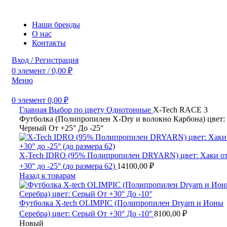
Наши бренды
О нас
Контакты
Вход / Регистрация
0
элемент
/
0,00
₽
Меню
0
элемент
0,00
₽
Главная
Выбор по цвету
Однотонные
X-Tech RACE 3
Футболка (Полипропилен X-Dry и волокно Карбона) цвет:
Черный От +25° До -25°
X-Tech IDRO (95% Полипропилен DRYARN) цвет: Хаки о
+30° до -25° (до размера 62)
14100,00
₽
Назад к товарам
Футболка X-tech OLIMPIC (Полипропилен Dryarn и Ионы
Серебра) цвет: Серый От +30° До -10°
8100,00
₽
Новый