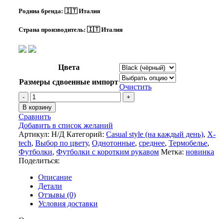
Родина бренда:
🇮🇹 Италия
Страна производитель:
🇮🇹 Италия
Цвета
Размеры сдвоенные импорт
Очистить
Количество
товара
В корзину
X-
Сравнить
Tech
Добавить в список желаний
RACE
Артикул:
Н/Д
Категорий:
Casual style (на каждый день)
,
X-
3
tech
,
Выбор по цвету
,
Однотонные
,
среднее
,
Термобелье
,
Футболка
Футболки
,
Футболки с коротким рукавом
Метка:
новинка
(Полипропилен
Поделиться:
X-
Dry
Описание
и
Детали
волокно
Отзывы (0)
Карбона)
Условия доставки
цвет:
Черный