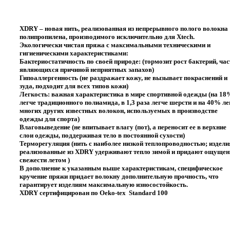
XDRY
– новая нить, реализованная из непрерывного полого волокна
полипропилена, производимого исключительно для Xtech.
Экологически чистая пряжа с максимальными техническими и
гигиеническими характеристиками:
Бактериостатичность по своей природе: (тормозит рост бактерий, час
являющихся причиной неприятных запахов)
Гипоаллергенность (не раздражает кожу, не вызывает покраснений и
зуда, подходит для всех типов кожи)
Легкость: важная характеристика в мире спортивной одежды (на 18
легче традиционного полиамида, в 1,3 раза легче шерсти и на 40% ле
многих других известных волокон, используемых в производстве
одежды для спорта)
Влаговыведение (не впитывает влагу (пот), а переносит ее в верхние
слои одежды, поддерживая тело в постоянной сухости)
Терморегуляция (нить с наиболее низкой теплопроводностью; издели
реализованные из XDRY удерживают тепло зимой и придают ощущен
свежести летом )
В дополнение к указанным выше характеристикам, специфическое
кручение пряжи придает волокну дополнительную прочность, что
гарантирует изделиям максимальную износостойкость.
XDRY сертифицирован по Oeko-tex Standard 100