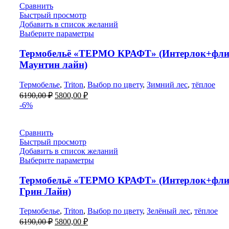
Сравнить
Быстрый просмотр
Добавить в список желаний
Выберите параметры
Термобельё «ТЕРМО КРАФТ» (Интерлок+фли
Маунтин лайн)
Термобелье
,
Triton
,
Выбор по цвету
,
Зимний лес
,
тёплое
Первоначальная
Текущая
6190,00
₽
5800,00
₽
цена
цена:
-6%
составляла
5800,00 ₽.
6190,00 ₽.
Сравнить
Быстрый просмотр
Добавить в список желаний
Выберите параметры
Термобельё «ТЕРМО КРАФТ» (Интерлок+фли
Грин Лайн)
Термобелье
,
Triton
,
Выбор по цвету
,
Зелёный лес
,
тёплое
Первоначальная
Текущая
6190,00
₽
5800,00
₽
цена
цена: