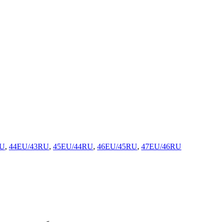
RU
,
44EU/43RU
,
45EU/44RU
,
46EU/45RU
,
47EU/46RU