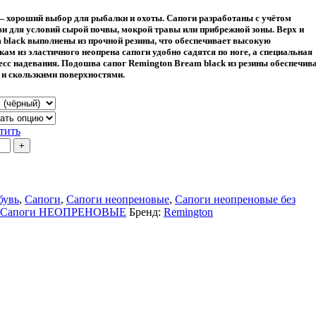
— хороший выбор для рыбалки и охоты. Сапоги разработаны с учётом
ви для условий сырой почвы, мокрой травы или прибрежной зоны. Верх и
 black выполнены из прочной резины, что обеспечивает высокую
ам из эластичного неопрена сапоги удобно садятся по ноге, а специальная
цесс надевания. Подошва сапог Remington Bream black из резины обеспечив
 и скользкими поверхностями.
тить
бувь
,
Сапоги
,
Сапоги неопреновые
,
Сапоги неопреновые без
Сапоги НЕОПРЕНОВЫЕ
Бренд:
Remington