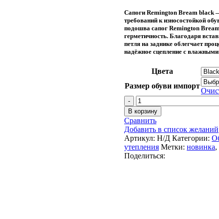
Сапоги Remington Bream black 
требований к износостойкой обу
подошва сапог Remington Bream
герметичность. Благодаря вставк
петля на заднике облегчает про
надёжное сцепление с влажными
Цвета
Размер обуви импорт
Очис
Количество
товара
В корзину
Сапоги
Сравнить
Remington
Добавить в список желаний
Bream
Артикул:
Н/Д
Категории:
О
black
утепления
Метки:
новинка
,
Поделиться: