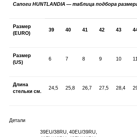
Сапоги HUNTLANDIA — таблица подбора размер
Размер
39
40
41
42
43
4
(EURO)
Размер
6
7
8
9
10
1
(US)
Длина
24,5
25,8
26,7
27,5
28,4
2
стельки cм.
Детали
39EU/38RU
,
40EU/39RU
,