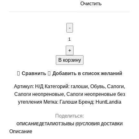
Очистить
Количество
товара
Полусапоги
HUNTLANDIA
В корзину
Beaver
Сравнить
Добавить в список желаний
Middle
green
Артикул:
Н/Д
Категорий:
галоши
,
Обувь
,
Сапоги
,
Сапоги неопреновые
,
Сапоги неопреновые без
утепления
Метка:
Галоши
Бренд:
HuntLandia
Поделиться:
ОПИСАНИЕ
ДЕТАЛИ
ОТЗЫВЫ (0)
УСЛОВИЯ ДОСТАВКИ
Описание