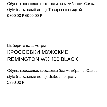
Обувь
,
кроссовки
,
кроссовки на мембране
,
Casual
style (на каждый день)
,
Товары со скидкой
Первоначальная
Текущая
9800,00
₽
6990,00
₽
цена
цена:
составляла
6990,00 ₽.
9800,00 ₽.
Выберите параметры
КРОССОВКИ МУЖСКИЕ
REMINGTON WХ 400 BLACK
Обувь
,
кроссовки
,
кроссовки без мембраны
,
Casual
style (на каждый день)
,
Выбор по цвету
5290,00
₽