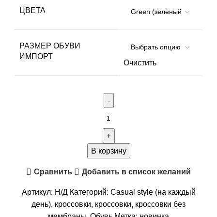
ЦВЕТА
РАЗМЕР ОБУВИ
ИМПОРТ
Очистить
Количество
товара
Кроссовки
Remington
В корзину
Prevail
Сравнить
Добавить в список желаний
Green
Артикул:
Н/Д
Категорий:
Casual style (на каждый
день)
,
кроссовки
,
кроссовки
,
кроссовки без
мембраны
,
Обувь
Метка:
новинка