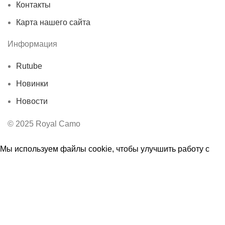
Контакты
Карта нашего сайта
Информация
Rutube
Новинки
Новости
© 2025 Royal Camo
Мы используем файлы cookie, чтобы улучшить работу с
нашим веб-сайтом. Просматривая этот веб-сайт, вы
соглашаетесь на использование нами файлов cookie.
Принять
Ы
Магазин
0
Избранное
0
элемент
Заказ