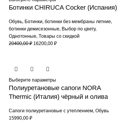
Ботинки CHIRUCA Cocker (Испания)
Обувь
,
Ботинки
,
ботинки без мембраны летние
,
ботинки демисезонные
,
Выбор по цвету
,
Однотонные
,
Товары со скидкой
Первоначальная
Текущая
20400,00
₽
16200,00
₽
цена
цена:
составляла
16200,00 ₽.
20400,00 ₽.
Выберите параметры
Полиуретановые сапоги NORA
Thermic (Италия) чёрный и олива
Сапоги полиуретановые с утеплением
,
Обувь
15990,00
₽