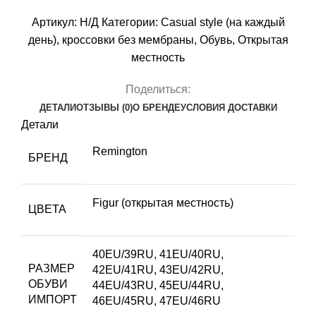
Артикул:
Н/Д
Категории:
Casual style (на каждый
день)
,
кроссовки без мембраны
,
Обувь
,
Открытая
местность
Поделиться:
ДЕТАЛИ
ОТЗЫВЫ (0)
О БРЕНДЕ
УСЛОВИЯ ДОСТАВКИ
Детали
Remington
БРЕНД
Figur (открытая местность)
ЦВЕТА
40EU/39RU
,
41EU/40RU
,
РАЗМЕР
42EU/41RU
,
43EU/42RU
,
ОБУВИ
44EU/43RU
,
45EU/44RU
,
ИМПОРТ
46EU/45RU
,
47EU/46RU