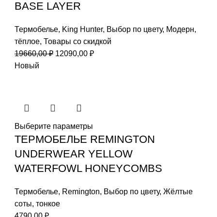
BASE LAYER
Термобелье
,
King Hunter
,
Выбор по цвету
,
Модерн
,
тёплое
,
Товары со скидкой
Первоначальная
Текущая
19660,00
₽
12090,00
₽
цена
цена:
Новый
составляла
12090,00 ₽.
19660,00 ₽.
Выберите параметры
ТЕРМОБЕЛЬЕ REMINGTON
UNDERWEAR YELLOW
WATERFOWL HONEYCOMBS
Термобелье
,
Remington
,
Выбор по цвету
,
Жёлтые
соты
,
тонкое
4790,00
₽