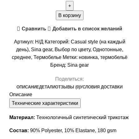
Комплект
термобелья
В корзину
мужского
Сравнить
Добавить в список желаний
Active
Skin
Артикул:
Н/Д
Категорий:
Casual style (на каждый
Olive
день)
,
Sina gear
,
Выбор по цвету
,
Однотонные
,
night
среднее
,
Термобелье
Метки:
новинка
,
термобельё
Бренд:
Sina gear
Поделиться:
ОПИСАНИЕ
ДЕТАЛИ
ОТЗЫВЫ (0)
УСЛОВИЯ ДОСТАВКИ
Описание
Технические характеристики
Материал:
Технологичный синтетический трикотаж
Состав:
90% Polyester, 10% Elastane, 180 gsm