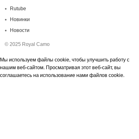
Rutube
Новинки
Новости
© 2025 Royal Camo
Мы используем файлы cookie, чтобы улучшить работу с
нашим веб-сайтом. Просматривая этот веб-сайт, вы
соглашаетесь на использование нами файлов cookie.
Принять
Ы
Магазин
0
Избранное
0
элемент
Заказ
Мой аккаунт
Поиск
Начните вводить текст, чтобы увидеть товары, которые вы
ищете.