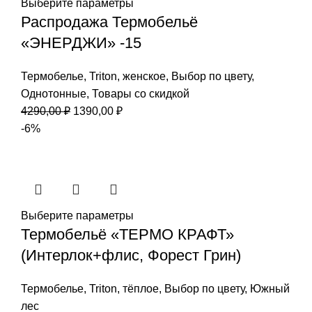
Выберите параметры
Распродажа Термобельё
«ЭНЕРДЖИ» -15
Термобелье
,
Triton
,
женское
,
Выбор по цвету
,
Однотонные
,
Товары со скидкой
Первоначальная
Текущая
4290,00
₽
1390,00
₽
цена
цена:
-6%
составляла
1390,00 ₽.
4290,00 ₽.
Выберите параметры
Термобельё «ТЕРМО КРАФТ»
(Интерлок+флис, Форест Грин)
Термобелье
,
Triton
,
тёплое
,
Выбор по цвету
,
Южный
лес