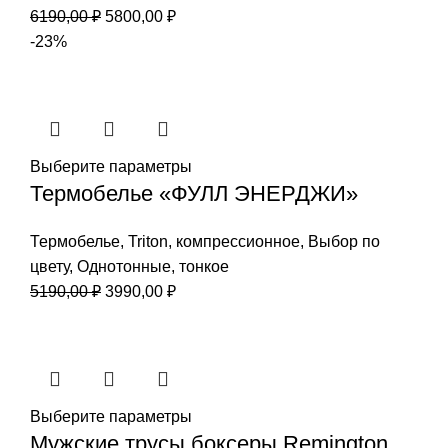
Первоначальная
Текущая
6190,00
₽
5800,00
₽
цена
цена:
-23%
составляла
5800,00 ₽.
6190,00 ₽.
Выберите параметры
Термобелье «ФУЛЛ ЭНЕРДЖИ»
Термобелье
,
Triton
,
компрессионное
,
Выбор по
цвету
,
Однотонные
,
тонкое
Первоначальная
Текущая
5190,00
₽
3990,00
₽
цена
цена:
составляла
3990,00 ₽.
5190,00 ₽.
Выберите параметры
Мужские трусы боксеры Remington,