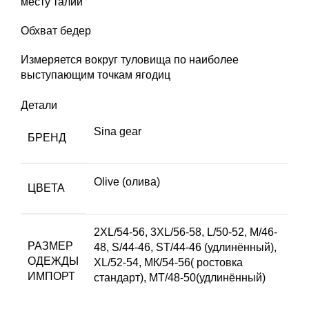
месту талии
Обхват бедер
Измеряется вокруг туловища по наиболее
выступающим точкам ягодиц
Детали
Sina gear
БРЕНД
Olive (олива)
ЦВЕТА
2XL/54-56
,
3XL/56-58
,
L/50-52
,
M/46-
РАЗМЕР
48
,
S/44-46
,
ST/44-46 (удлинённый)
,
ОДЕЖДЫ
XL/52-54
,
МК/54-56( ростовка
ИМПОРТ
стандарт)
,
МТ/48-50(удлинённый)