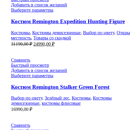
Добавить в список желаний
Выберите параметры
Костюм Remington Expedition Hunting Figure
Костюмы
,
Костюмы демисезонные
,
Выбор по цвету
,
Откры
местность
,
Товары со скидкой
Первоначальная
Текущая
31190,00
₽
24990,00
₽
цена
цена:
составляла
24990,00 ₽.
31190,00 ₽.
Сравнить
Быстрый просмотр
Добавить в список желаний
Выберите параметры
Костюм Remington Stalker Green Forest
Выбор по цвету
,
Зелёный лес
,
Костюмы
,
Костюмы
демисезонные
,
костюмы флисовые
16990,00
₽
Сравнить