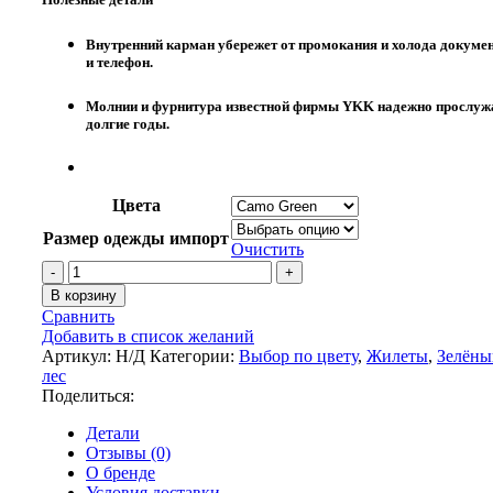
Внутренний карман убережет от промокания и холода докуме
и телефон.
Молнии и фурнитура известной фирмы YKK надежно прослуж
долгие годы.
Цвета
Размер одежды импорт
Очистить
Количество
товара
В корзину
Жилет
Сравнить
King
Добавить в список желаний
Hunter
Артикул:
Н/Д
Категории:
Выбор по цвету
,
Жилеты
,
Зелёны
WARM
лес
Camo
Поделиться:
Green
Детали
Отзывы (0)
О бренде
Условия доставки