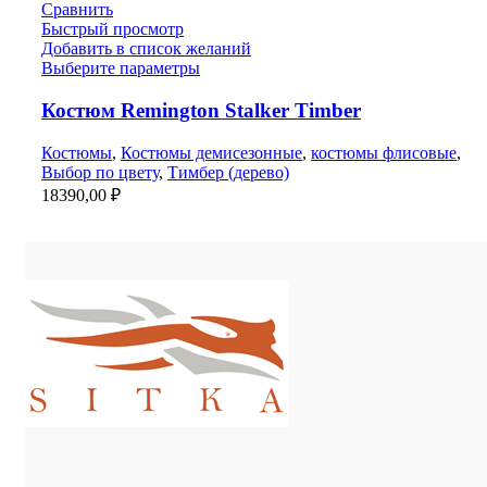
Сравнить
Быстрый просмотр
Добавить в список желаний
Выберите параметры
Костюм Remington Stalker Timber
Костюмы
,
Костюмы демисезонные
,
костюмы флисовые
,
Выбор по цвету
,
Тимбер (дерево)
18390,00
₽