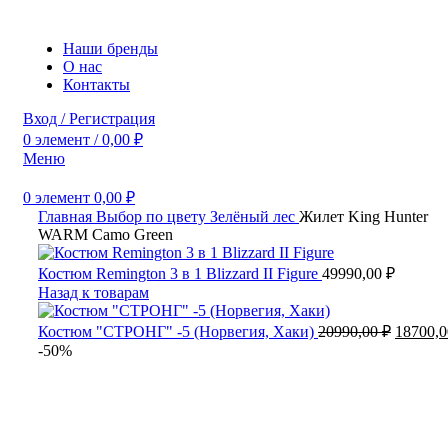
Наши бренды
О нас
Контакты
Вход / Регистрация
0
элемент
/
0,00
₽
Меню
0
элемент
0,00
₽
Главная
Выбор по цвету
Зелёный лес
Жилет King Hunter
WARM Camo Green
Костюм Remington 3 в 1 Blizzard II Figure
49990,00
₽
Назад к товарам
Первон
Костюм "СТРОНГ" -5 (Норвегия, Хаки)
20990,00
₽
18700,
цена
-50%
составл
20990,0