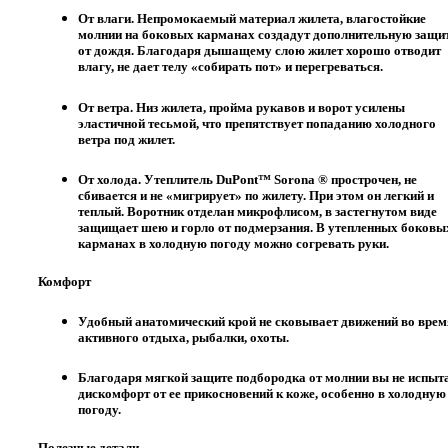
От влаги. Непромокаемый материал жилета, влагостойкие
молнии на боковых карманах создадут дополнительную защи
от дождя. Благодаря дышащему слою жилет хорошо отводит
влагу, не дает телу «собирать пот» и перегреваться.
От ветра. Низ жилета, пройма рукавов и ворот усилены
эластичной тесьмой, что препятствует попаданию холодного
ветра под жилет.
От холода. Утеплитель DuPont™ Sorona ® прострочен, не
сбивается и не «мигрирует» по жилету. При этом он легкий и
теплый. Воротник отделан микрофлисом, в застегнутом виде
защищает шею и горло от подмерзания. В утепленных боковы
карманах в холодную погоду можно согревать руки.
Комфорт
Удобный анатомический крой не сковывает движений во врем
активного отдыха, рыбалки, охоты.
Благодаря мягкой защите подбородка от молнии вы не испыт
дискомфорт от ее прикосновений к коже, особенно в холодную
погоду.
Полезные детали