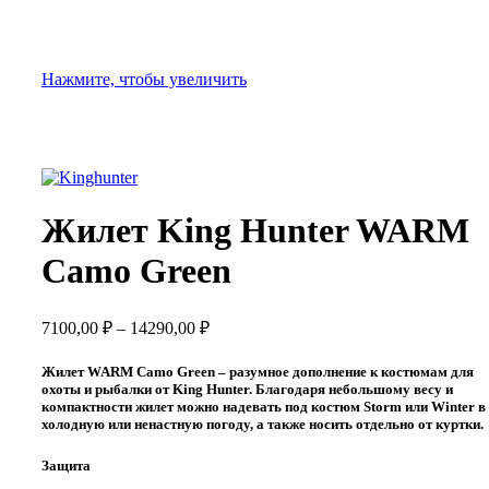
Нажмите, чтобы увеличить
Жилет King Hunter WARM
Camo Green
Диапазон
7100,00
₽
–
14290,00
₽
цен:
7100,00 ₽
Жилет WARM Camo Green – разумное дополнение к костюмам для
–
охоты и рыбалки от King Hunter. Благодаря небольшому весу и
компактности жилет можно надевать под костюм Storm или Winter в
14290,00 ₽
холодную или ненастную погоду, а также носить отдельно от куртки.
Защита