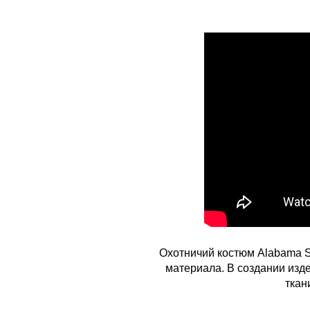
Охотничий костюм Alabama S
материала. В создании изд
ткан