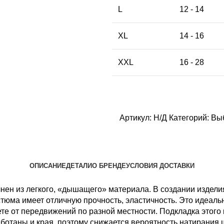
L
12 - 14
XL
14 - 16
XXL
16 - 28
Артикул:
Н/Д
Категорий:
Выб
ОПИСАНИЕ
ДЕТАЛИ
О БРЕНДЕ
УСЛОВИЯ ДОСТАВКИ
нен из легкого, «дышащего» материала. В создании издел
стюма имеет отличную прочность, эластичность. Это идеаль
ете от передвижений по разной местности. Подкладка этого 
аботаны и края, поэтому снижается вероятность натирания 