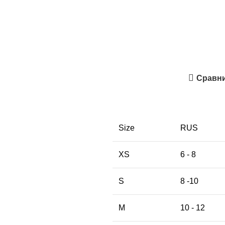
Количество
товара
Remington
Alabama
Summer
Сравн
Green
Forest
Size
RUS
XS
6 - 8
S
8 -10
M
10 - 12