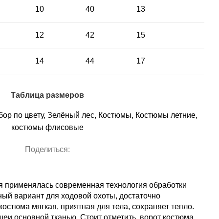
10
40
13
12
42
15
14
44
17
Таблица размеров
ор по цвету
,
Зелёный лес
,
Костюмы
,
Костюмы летние
,
костюмы флисовые
Поделиться:
ия применялась современная технология обработки
ный вариант для ходовой охоты, достаточно
костюма мягкая, приятная для тела, сохраняет тепло.
шеи основной тканью. Стоит отметить, ворот костюма