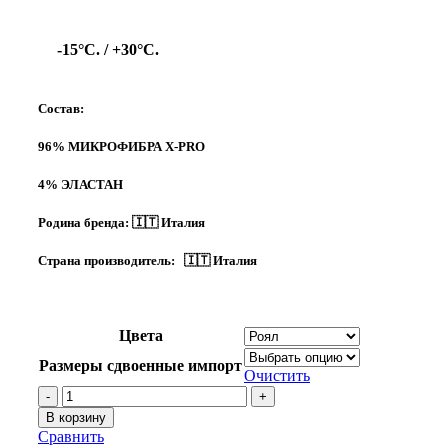
-15°C. /
+30°C.
Состав:
96% МИКРОФИБРА X-PRO
4% ЭЛАСТАН
Родина бренда:
🇮🇹 Италия
Страна производитель: 🇮🇹 Италия
Цвета
Размеры сдвоенные импорт
Очистить
Количество
товара
В корзину
Термокофта
Сравнить
X-