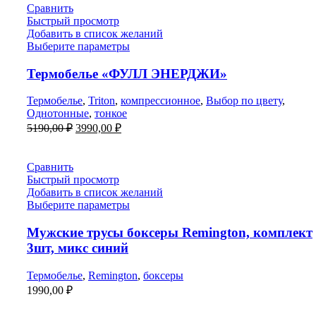
Сравнить
Быстрый просмотр
Добавить в список желаний
Выберите параметры
Термобелье «ФУЛЛ ЭНЕРДЖИ»
Термобелье
,
Triton
,
компрессионное
,
Выбор по цвету
,
Однотонные
,
тонкое
Первоначальная
Текущая
5190,00
₽
3990,00
₽
цена
цена:
составляла
3990,00 ₽.
5190,00 ₽.
Сравнить
Быстрый просмотр
Добавить в список желаний
Выберите параметры
Мужские трусы боксеры Remington, комплект
3шт, микс синий
Термобелье
,
Remington
,
боксеры
1990,00
₽