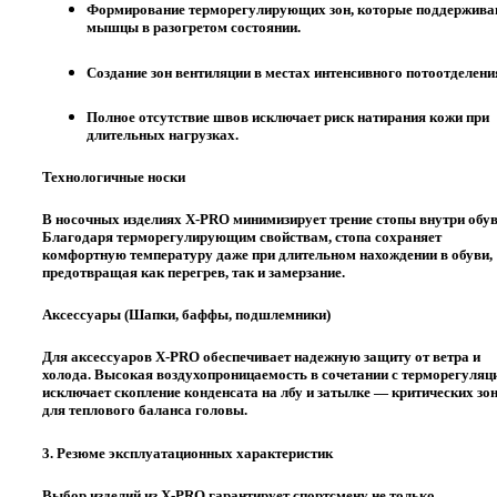
Формирование терморегулирующих зон, которые поддержив
мышцы в разогретом состоянии.
Создание зон вентиляции в местах интенсивного потоотделени
Полное отсутствие швов исключает риск натирания кожи при
длительных нагрузках.
Технологичные носки
В носочных изделиях X-PRO минимизирует трение стопы внутри обув
Благодаря терморегулирующим свойствам, стопа сохраняет
комфортную температуру даже при длительном нахождении в обуви,
предотвращая как перегрев, так и замерзание.
Аксессуары (Шапки, баффы, подшлемники)
Для аксессуаров X-PRO обеспечивает надежную защиту от ветра и
холода. Высокая воздухопроницаемость в сочетании с терморегуляц
исключает скопление конденсата на лбу и затылке — критических зо
для теплового баланса головы.
3. Резюме эксплуатационных характеристик
Выбор изделий из X-PRO гарантирует спортсмену не только