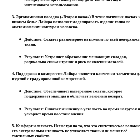
интенсивного использования.
3. Эргономичная посадка («Вторая кожа»)
В технологичных носках 
нижнем белье Лайкра позволяет моделировать изделие точно по
анатомическим контурам человека.
Действие:
Создает равномерное натяжение по всей поверхност
ткани.
Результат:
Устраняет образование мешающих складок,
радикально снижая трение и риск появления мозолей.
4. Поддержка и компрессия
Лайкра является ключевым элементом д
изделий с градуированной компрессией.
Действие:
Обеспечивает выверенное сжатие, которое
поддерживает мышцы и облегчает венозный возврат.
Результат:
Снижает мышечную усталость во время нагрузок и
ускоряет время восстановления.
5. Комфорт и легкость
Несмотря на то, что это синтетическое волокно
его экстремальная тонкость не утяжеляет ткань и не меняет её
тактильных свойств.