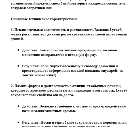
эргономичный продукт, способный повторять каждое движение тела,
создавая сопротивления.
Основные технические характеристики:
1. Исключительная эластичность и растяжимость
Волокно Lycra®
может растягиваться до семи раз по сравнению со своей первоначал
длиной.
Действие:
Как только натяжение прекращается, волокно
мгновенно возвращается в исходную форму.
Результат:
Гарантирует абсолютную свободу движений и
предотвращает деформацию изделий (никаких «пузырей» на
локтях или коленях).
2. Память формы и долговечность
в отличие от обычных резинок,
которые со временем растягиваются и приходят в негодность, Lycra
сохраняет свои свойства очень долго.
Действие:
Волокно устойчиво к частым стиркам, воздействию
пота и солнцезащитных кремов.
Результат:
Носки и термобелье сохраняют свою первоначаль
посадку и компрессионную силу даже после месяцев