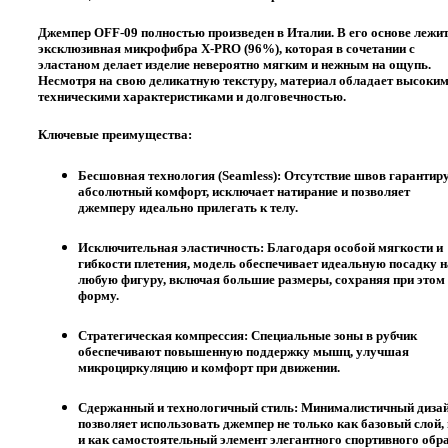
Джемпер OFF-09 полностью произведен в
Италии
. В его основе лежи
эксклюзивная микрофибра
X-PRO (96%)
, которая в сочетании с
эластаном делает изделие невероятно мягким и нежным на ощупь.
Несмотря на свою деликатную текстуру, материал обладает высоки
техническими характеристиками и долговечностью.
Ключевые преимущества:
Бесшовная технология (Seamless):
Отсутствие швов гарантир
абсолютный комфорт, исключает натирание и позволяет
джемперу идеально прилегать к телу.
Исключительная эластичность:
Благодаря особой мягкости и
гибкости плетения, модель обеспечивает идеальную посадку н
любую фигуру, включая
большие размеры
, сохраняя при этом
форму.
Стратегическая компрессия:
Специальные зоны в рубчик
обеспечивают повышенную поддержку мышц, улучшая
микроциркуляцию и комфорт при движении.
Сдержанный и технологичный стиль:
Минималистичный диза
позволяет использовать джемпер не только как базовый слой,
и как самостоятельный элемент элегантного спортивного обра