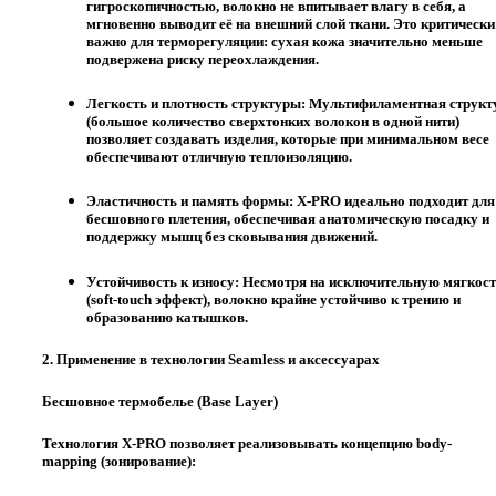
гигроскопичностью, волокно не впитывает влагу в себя, а
мгновенно выводит её на внешний слой ткани. Это критически
важно для терморегуляции: сухая кожа значительно меньше
подвержена риску переохлаждения.
Легкость и плотность структуры:
Мультифиламентная структ
(большое количество сверхтонких волокон в одной нити)
позволяет создавать изделия, которые при минимальном весе
обеспечивают отличную теплоизоляцию.
Эластичность и память формы:
X-PRO идеально подходит для
бесшовного плетения, обеспечивая анатомическую посадку и
поддержку мышц без сковывания движений.
Устойчивость к износу:
Несмотря на исключительную мягкос
(
soft-touch эффект
), волокно крайне устойчиво к трению и
образованию катышков.
2. Применение в технологии Seamless и аксессуарах
Бесшовное термобелье (Base Layer)
Технология X-PRO позволяет реализовывать концепцию
body-
mapping
(зонирование):