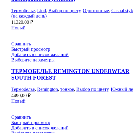
Термобелье
,
Liod
,
Выбор по цвету
,
Однотонные
,
Casual styl
(на каждый день)
11320,00
₽
Новый
Сравнить
Быстрый просмотр
Добавить в список желаний
Выберите параметры
ТЕРМОБЕЛЬЕ REMINGTON UNDERWEAR
SOUTH FOREST
Термобелье
,
Remington
,
тонкое
,
Выбор по цвету
,
Южный ле
4490,00
₽
Новый
Сравнить
Быстрый просмотр
Добавить в список желаний