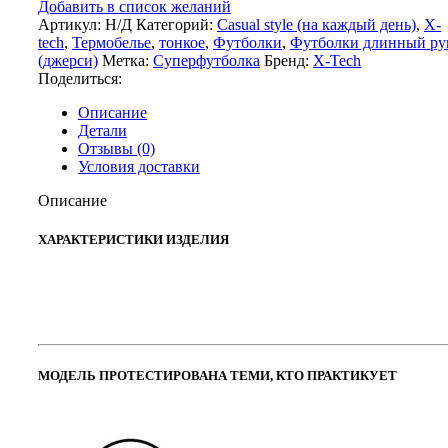
Добавить в список желаний
TECH
Артикул:
Н/Д
Категорий:
Casual style (на каждый день)
,
X-
OFF-
tech
,
Термобелье
,
тонкое
,
Футболки
,
Футболки длинный ру
09
(джерси)
Метка:
Суперфутболка
Бренд:
X-Tech
(микрофибра
Поделиться:
X-
PRO,
Описание
цвет
Детали
роял,
Отзывы (0)
от
Условия доставки
+30°
до
Описание
-15°,
пр-
ХАРАКТЕРИСТИКИ ИЗДЕЛИЯ
во
Италия)
МОДЕЛЬ ПРОТЕСТИРОВАНА ТЕМИ, КТО ПРАКТИКУЕТ