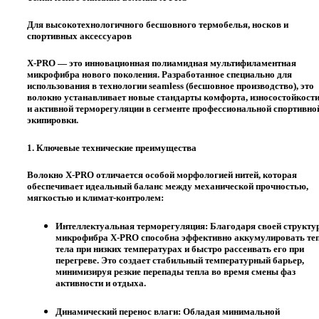
Для высокотехнологичного бесшовного термобелья, носков и
спортивных аксессуаров
X-PRO
— это инновационная полиамидная мультифиламентная
микрофибра нового поколения. Разработанное специально для
использования в технологии
seamless
(бесшовное производство), это
волокно устанавливает новые стандарты комфорта, износостойкост
и
активной терморегуляции
в сегменте профессиональной спортивно
экипировки.
1. Ключевые технические преимущества
Волокно X-PRO отличается особой морфологией нитей, которая
обеспечивает идеальный баланс между механической прочностью,
мягкостью и климат-контролем:
Интеллектуальная терморегуляция:
Благодаря своей структур
микрофибра X-PRO способна эффективно аккумулировать те
тела при низких температурах и быстро рассеивать его при
перегреве. Это создает стабильный температурный барьер,
минимизируя резкие перепады тепла во время смены фаз
активности и отдыха.
Динамический перенос влаги:
Обладая минимальной