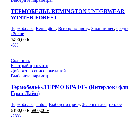
Выберите параметры
ТЕРМОБЕЛЬЕ REMINGTON UNDERWEAR
WINTER FOREST
Термобелье
,
Remington
,
Выбор по цвету
,
Зимний лес
,
средн
тёплое
5490,00
₽
-6%
Сравнить
Быстрый просмотр
Добавить в список желаний
Выберите параметры
Термобельё «ТЕРМО КРАФТ» (Интерлок+фли
Грин Лайн)
Термобелье
,
Triton
,
Выбор по цвету
,
Зелёный лес
,
тёплое
Первоначальная
Текущая
6190,00
₽
5800,00
₽
цена
цена:
-23%
составляла
5800,00 ₽.
6190,00 ₽.