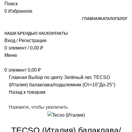
Поиск
0
Избранное
ГЛАВНАЯ
КАТАЛОГ
БЛОГ
НАШИ БРЕНДЫ
О НАС
КОНТАКТЫ
Вход / Регистрация
0
элемент
/
0,00
₽
Меню
0
элемент
0,00
₽
Главная
Выбор по цвету
Зелёный лес
TECSO
(Италия) балаклава/подшлемник (От+10°До-25°)
Назад к товарам
Нажмите, чтобы увеличить
TECSO (Италия) балаклава/