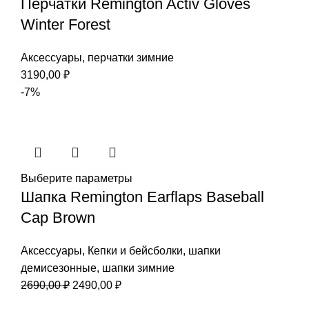
Перчатки Remington Activ Gloves
Winter Forest
Аксессуары
,
перчатки зимние
3190,00
₽
-7%
Выберите параметры
Шапка Remington Еarflaps Baseball
Cap Brown
Аксессуары
,
Кепки и бейсболки
,
шапки
демисезонные
,
шапки зимние
Первоначальная
Текущая
2690,00
₽
2490,00
₽
цена
цена: