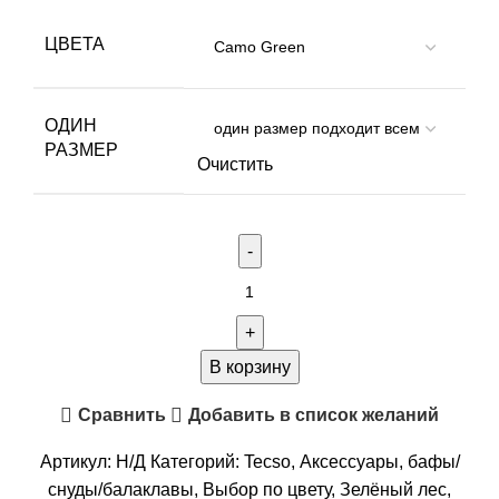
ЦВЕТА
ОДИН
РАЗМЕР
Очистить
Количество
товара
TECSO
(Италия)
В корзину
балаклава/
Сравнить
Добавить в список желаний
подшлемник
(От+10°До-25°)
Артикул:
Н/Д
Категорий:
Tecso
,
Аксессуары
,
бафы/
снуды/балаклавы
,
Выбор по цвету
,
Зелёный лес
,