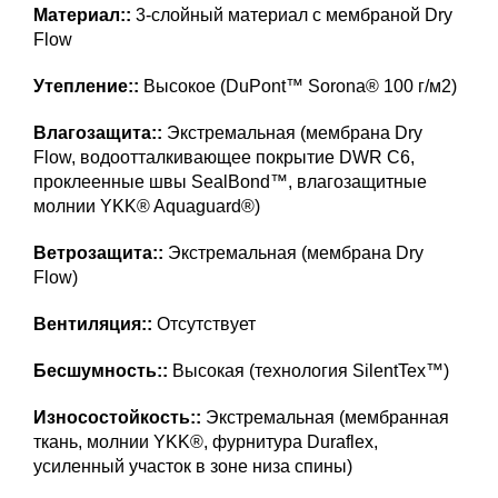
Материал::
3-слойный материал с мембраной Dry
Flow
Утепление::
Высокое (DuPont™ Sorona® 100 г/м2)
Влагозащита::
Экстремальная (мембрана Dry
Flow, водоотталкивающее покрытие DWR C6,
проклеенные швы SealBond™, влагозащитные
молнии YKK® Aquaguard®)
Ветрозащита::
Экстремальная (мембрана Dry
Flow)
Вентиляция::
Отсутствует
Бесшумность::
Высокая (технология SilentTex™)
Износостойкость::
Экстремальная (мембранная
ткань, молнии YKK®, фурнитура Duraflex,
усиленный участок в зоне низа спины)