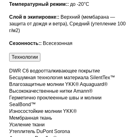
Температурный режим::
до -20°C
Слой в экипировке::
Верхний (мембарана —
защита от дождя и ветра), Средний (утепление 100
г/м2)
Сезонность::
Всесезонная
Технологии
DWR C6 водоотталкивающее покрытие
Бесшумная технология материала SilentTex™
Влагозащитные молнии YKK® Aquaguard®
Высококачественные нитки Amann®
Герметично проклеенные швы и молнии
SealBond™
Износостойкие молнии YKK®
Мембранная ткань
Усиление ткани
Утеплитель DuPont Sorona