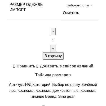
РАЗМЕР ОДЕЖДЫ
ИМПОРТ
Очистить
Количество
товара
Sina
gear.Костюм
В корзину
утеплённый
Сравнить
Добавить в список желаний
StormShield
Arctis
Таблица размеров
Артикул:
Н/Д
Категорий:
Выбор по цвету
,
Зелёный
лес
,
Костюмы
,
Костюмы демисезонные
,
Костюмы
зимние
Бренд:
Sina gear