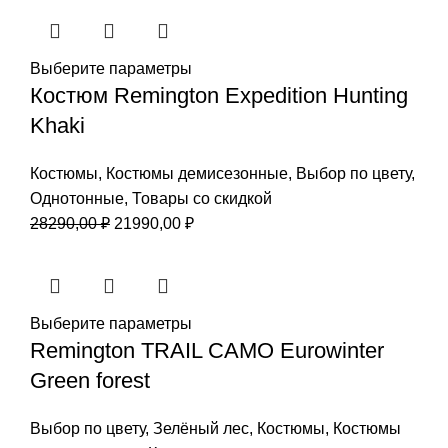
Выберите параметры
Костюм Remington Expedition Hunting
Khaki
Костюмы
,
Костюмы демисезонные
,
Выбор по цвету
,
Однотонные
,
Товары со скидкой
Первоначальная
Текущая
28290,00
₽
21990,00
₽
цена
цена:
составляла
21990,00 ₽.
28290,00 ₽.
Выберите параметры
Remington TRAIL CAMO Eurowinter
Green forest
Выбор по цвету
,
Зелёный лес
,
Костюмы
,
Костюмы