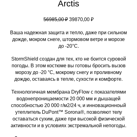
Arctis
Первоначальная
Текущая
56985,00
₽
39870,00
₽
цена
цена:
Ваша надежная защита и тепло, даже при сильном
составляла
39870,00 ₽.
дожде, мокром снеге, штормовом ветре и морозе
56985,00 ₽.
до -20°C.
StormShield создан для тех, кто не боится суровой
погоды. В этом костюме вы готовы бросить вызов
морозу до -20 °C, мокрому снегу и проливному
дождю, оставаясь в тепле, сухости и комфорте.
Технологичная мембрана DryFlow с показателями
водонепроницаемости 20 000 мм и дышащей
способностью 20 000 г/м2/24 ч, и инновационноый
утеплитель DuPont™ Sorona®, позволяют телу
оставаться сухим, даже при высокой физической
активности и в условиях экстремальной непогоды.