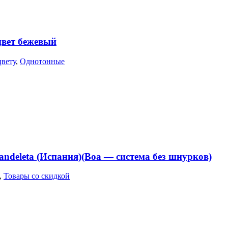
цвет бежевый
цвету
,
Однотонные
deleta (Испания)(Boa — система без шнурков)
,
Товары со скидкой