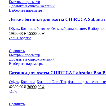
Быстрый просмотр
Добавить в список желаний
Выберите параметры
Легкие ботинки для охоты CHIRUCA Sabana 
Обувь
,
Ботинки
,
ботинки без мембраны летние
,
Выбор по 
Первоначальная
Текущая
19800,00
₽
15500,00
₽
цена
цена:
-27%
Продано
составляла
15500,00 ₽.
19800,00 ₽.
Сравнить
Быстрый просмотр
Добавить в список желаний
Выберите параметры
Ботинки для охоты CHIRUCA Labrador Boa Ban
Обувь
,
Ботинки
,
Ботинки Gore-Tex
,
ботинки демисезонные
Первоначальная
Текущая
42300,00
₽
30990,00
₽
цена
цена:
-21%
составляла
30990,00 ₽.
42300,00 ₽.
Сравнить