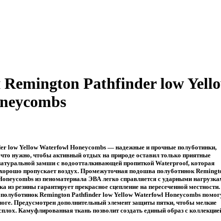
Remington Pathfinder low Yell
oneycombs
er low Yellow Waterfowl Honeycombs — надежные и прочные полуботинки,
 что нужно, чтобы активный отдых на природе оставил только приятные
 натуральной замши с водоотталкивающей пропиткой Waterproof, которая
 хорошо пропускает воздух. Промежуточная подошва полуботинок Remingt
l Honeycombs из пеноматериала ЭВА легко справляется с ударными нагрузк
ка из резины гарантирует прекрасное сцепление на пересеченной местности.
олуботинок Remington Pathfinder low Yellow Waterfowl Honeycombs помог
ноге. Предусмотрен дополнительный элемент защиты пятки, чтобы мелкие
асплох. Камуфлированная ткань позволит создать единый образ с коллекцие