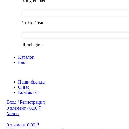
King Hunter
Triton Gear
Remington
Каталог
Блог
Наши бренды
О нас
Контакты
Вход / Регистрация
0
элемент
/
0,00
₽
Меню
0
элемент
0,00
₽