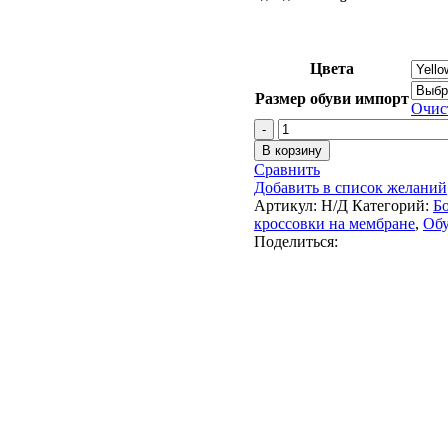
Цвета
Размер обуви импорт
Очис
Количество
товара
В корзину
Полуботинки
Сравнить
Remington
Добавить в список желаний
Pathfinder
Артикул:
Н/Д
Категорий:
Б
low
кроссовки на мембране
,
Об
Yellow
Поделиться:
Waterfowl
Honeycombs