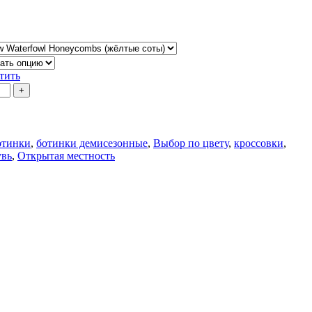
тить
отинки
,
ботинки демисезонные
,
Выбор по цвету
,
кроссовки
,
увь
,
Открытая местность