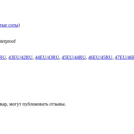
тые соты)
erproof
1RU
,
43EU/42RU
,
44EU/43RU
,
45EU/44RU
,
46EU/45RU
,
47EU/46
ар, могут публиковать отзывы.