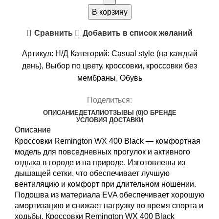
МУЖСКИЕ
В корзину
REMINGTON
Сравнить
Добавить в список желаний
WХ
400
Артикул:
Н/Д
Категорий:
Casual style (на каждый
BLACK
день)
,
Выбор по цвету
,
кроссовки
,
кроссовки без
мембраны
,
Обувь
Поделиться:
ОПИСАНИЕ
ДЕТАЛИ
ОТЗЫВЫ (0)
О БРЕНДЕ
УСЛОВИЯ ДОСТАВКИ
Описание
Кроссовки Remington WХ 400 Black — комфортная
модель для повседневных прогулок и активного
отдыха в городе и на природе. Изготовлены из
дышащей сетки, что обеспечивает лучшую
вентиляцию и комфорт при длительном ношении.
Подошва из материала EVA обеспечивает хорошую
амортизацию и снижает нагрузку во время спорта и
ходьбы. Кроссовки Remington WХ 400 Black