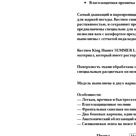
Влагозащитная пропитка
Самый дышащий и паропроницае
для жаркой погоды. Костюм сши
растяжимостью, и сохраняют пр
предназначены специально для а
позволяя вам с комфортом прео
выполнены с сетчатой подкладк
Костюм King Hunter SUMMER Lig
материал, который имеет расто
Поверхность ткани обработана 
специальным расцветкам он помо
Модель выполнена в двух вариан
Особенности:
— Легкая, прочная и быстросох
— Влагозащищенные молнии
— Фронтальная сквозная молния
— Два боковых кармана, один н
— Анатомический облегающий 
— Силиконовая лента на поясе 
Цвета