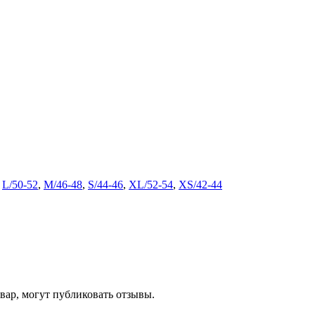
,
L/50-52
,
M/46-48
,
S/44-46
,
XL/52-54
,
XS/42-44
ар, могут публиковать отзывы.