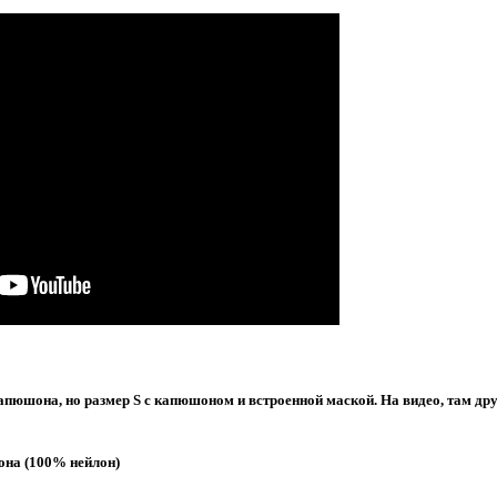
апюшона, но размер S с капюшоном и встроенной маской. На видео, там др
она (100% нейлон)