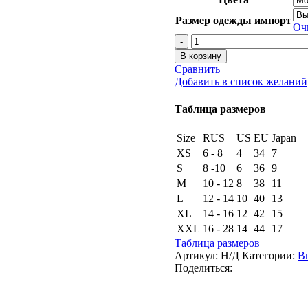
Размер одежды импорт
Оч
Количество
товара
В корзину
Костюм
Сравнить
King
Добавить в список желаний
Hunter
SUMMER
Таблица размеров
LIGHT
Size
RUS
US
EU
Japan
XS
6 - 8
4
34
7
S
8 -10
6
36
9
M
10 - 12
8
38
11
L
12 - 14
10
40
13
XL
14 - 16
12
42
15
XXL
16 - 28
14
44
17
Таблица размеров
Артикул:
Н/Д
Категории:
В
Поделиться: