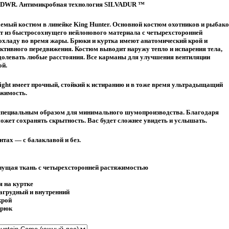
 DWR. Антимикробная технология SILVADUR ™
мый костюм в линейке King Hunter. Основной костюм охотников и рыбак
т из быстросохнущего нейлонового материала с четырехсторонней
охладу во время жары. Брюки и куртка имеют анатомический крой и
ктивного передвижения. Костюм выводит наружу тепло и испарения тела,
долевать любые расстояния. Все карманы для улучшения вентиляции
ой.
ht имеет прочный, стойкий к истиранию и в тоже время ультрадыщащий
ржимость.
специальным образом для минимального шумопроизводства. Благодаря
жет сохранять скрытность. Вас будет сложнее увидеть и услышать.
тах — с балаклавой и без.
нущая ткань с четырехсторонней растяжимостью
 на куртке
агрудный и внутренний
крой
брюк