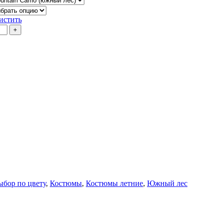
истить
ыбор по цвету
,
Костюмы
,
Костюмы летние
,
Южный лес