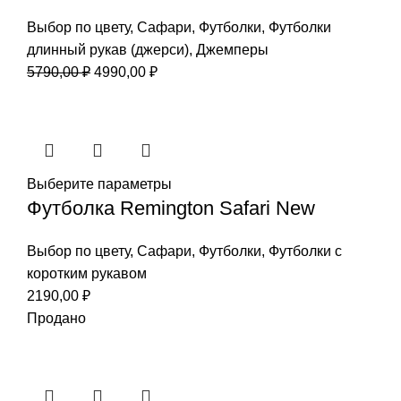
Выбор по цвету
,
Сафари
,
Футболки
,
Футболки
длинный рукав (джерси)
,
Джемперы
Первоначальная
Текущая
5790,00
₽
4990,00
₽
цена
цена:
составляла
4990,00 ₽.
5790,00 ₽.
Выберите параметры
Футболка Remington Safari New
Выбор по цвету
,
Сафари
,
Футболки
,
Футболки с
коротким рукавом
2190,00
₽
Продано