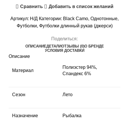
Remington
Сравнить
Добавить в список желаний
Fishing
Sun
Артикул:
Н/Д
Категории:
Black Camo
,
Однотонные
,
and
Футболки
,
Футболки длинный рукав (джерси)
Mosquito
Protection
Поделиться:
Style
ОПИСАНИЕ
ДЕТАЛИ
ОТЗЫВЫ (0)
О БРЕНДЕ
УСЛОВИЯ ДОСТАВКИ
5
Описание
Полиэстер 94%,
Материал
Спандекс 6%
Сезон
Лето
Назначение
Рыбалка