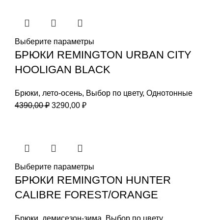
–
16390,00 ₽
Выберите параметры
БРЮКИ REMINGTON URBAN CITY
HOOLIGAN BLACK
Брюки
,
лето-осень
,
Выбор по цвету
,
Однотонные
Первоначальная
Текущая
4390,00
₽
3290,00
₽
цена
цена:
составляла
3290,00 ₽.
4390,00 ₽.
Выберите параметры
БРЮКИ REMINGTON HUNTER
CALIBRE FOREST/ORANGE
Брюки
,
демисезон-зима
,
Выбор по цвету
,