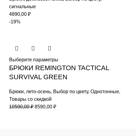
сигнальные
4890,00
₽
-19%
Выберите параметры
БРЮКИ REMINGTON TACTICAL
SURVIVAL GREEN
Брюки
,
лето-осень
,
Выбор по цвету
,
Однотонные
,
Товары со скидкой
Первоначальная
Текущая
10590,00
₽
8590,00
₽
цена
цена:
составляла
8590,00 ₽.
10590,00 ₽.