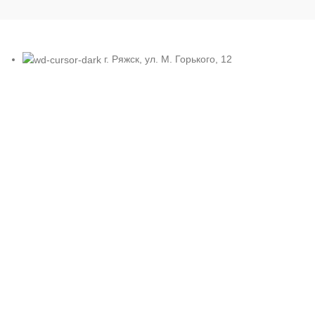
г. Ряжск, ул. М. Горького, 12
Телефон: +7 910 566-90-60
Адрес эл. почты: homutych@yandex.ru
Блоги и отзывы
Рубрика для обсуждения общих вопросов.
24.05.2024
6 Комментариев
Рубрика о туризме, отдыхе, походах с палатками.
24.05.2024
3 Комментариев
Рубрика об охоте