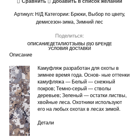
Сравнить
Добавить в список желаний
BEAST
Camo
Артикул:
Н/Д
Категории:
Брюки
,
Выбор по цвету
,
Snow
демисезон-зима
,
Зимний лес
Поделиться:
ОПИСАНИЕ
ДЕТАЛИ
ОТЗЫВЫ (0)
О БРЕНДЕ
УСЛОВИЯ ДОСТАВКИ
Описание
Камуфляж разработан для охоты в
зимнее время года. Основ- ные оттенки
камуфляжа — Белый — снежный
покров; Темно-серый — стволы
деревьев; Зеленый — остатки листвы,
хвойные леса. Охотники используют
его на любых охотах в лесах зимой.
Детали