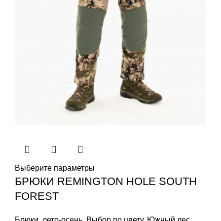
Выберите параметры
БРЮКИ REMINGTON HOLE SOUTH
FOREST
Брюки
,
лето-осень
,
Выбор по цвету
,
Южный лес