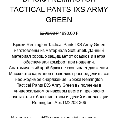
TACTICAL PANTS IXS ARMY
GREEN
Первоначальная
Текущая
5290,00
₽
4990,00
₽
цена
цена:
Брюки Remington Tactical Pants IXS Army Green
составляла
4990,00 ₽.
изготовлены из материала Soft Shell. Данный
5290,00 ₽.
материал хорошо защищает от осадков и ветра,
обеспечивая комфорт при ношении.
Анатомический крой брюк не сковывает движения.
Множество карманов позволяют распределить все
необходимое снаряжение. Брюки Remington
Tactical Pants IXS Army Green выполнены в
универсальном оливковом цвете и прекрасно
сочетаются с большинством изделий из коллекции
Remington. Арт.TM2208-306
Материал
94% полиэстер, 6% спандекс