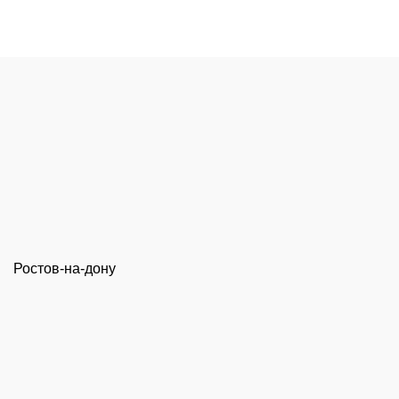
цена
цена:
составляла
8590,00 ₽.
10590,00 ₽.
Ростов-на-дону