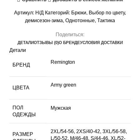
PANTS
IXS
Артикул:
Н/Д
Категорий:
Брюки
,
Выбор по цвету
,
ARMY
демисезон-зима
,
Однотонные
,
Тактика
GREEN
Поделиться:
ДЕТАЛИ
ОТЗЫВЫ (0)
О БРЕНДЕ
УСЛОВИЯ ДОСТАВКИ
Детали
Remington
БРЕНД
Army green
ЦВЕТА
ПОЛ
Мужская
ОДЕЖДЫ
2XL/54-56
,
2XS/40-42
,
3XL/56-58
,
РАЗМЕР
L/50-52
,
M/46-48
,
S/44-46
,
XL/52-