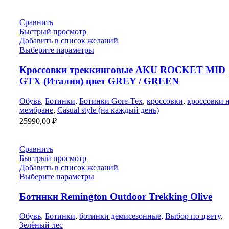
цена
цена:
составляла
30700,00 ₽.
38500,00 ₽.
Сравнить
Быстрый просмотр
Добавить в список желаний
Выберите параметры
Кроссовки треккинговые AKU ROCKET MID
GTX (Италия) цвет GREY / GREEN
Обувь
,
Ботинки
,
Ботинки Gore-Tex
,
кроссовки
,
кроссовки 
мембране
,
Casual style (на каждый день)
25990,00
₽
Сравнить
Быстрый просмотр
Добавить в список желаний
Выберите параметры
Ботинки Remington Outdoor Trekking Olive
Обувь
,
Ботинки
,
ботинки демисезонные
,
Выбор по цвету
,
Зелёный лес