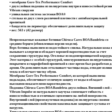
• мембрана Gore-Tex Performance Comfort
• двухслойная подошва из полиуретана внутри и износостойкой рези
Vibram снаружи
• уникальная система застежки BOA®
• стелька из двух слоев различной плотности с антибактериальной
пропиткой
• банделета по периметру обеспечивает дополнительную защиту
• вес: 563 г (42 размер)
Непромокаемые кожаные ботинки Chiruca Cares BOA Bandeleta со
средним берцем (обновленная версия модели).
Верх ботинка выполнен из водостойкого спилка. Натуральная кожа 
вызывает аллергии и обладает хорошей пароотводностью за счет
сохранения структуры пор. Оголовье из водонепроницаемой кордуры
Этот материал с особой структурой, многоуровневым полиуретанов
покрытием и гидрофобной пропиткой в свое время был разработан д
армии. Он дополнительно отталкивает частицы воды, отводит излиш
тепла и облегчает чистку обуви.
Мембрана Gore-Tex Performance Comfort, из которой выполнена
подкладка, обеспечивает отличную защиту от воды и обладает
высокими показателями пароотводности.
Подошва Chiruca Cares BOA Bandeleta двухслойная. Внешний слой –
Vibram Impulse из натурального каучука совмещает гибкость с
износостойкостью и отличным сцеплением на любой поверхности.
Внутренний слой (промежуточная подошва) из полиуретана своими
амортизационными свойствами максимально защищает суставы от
нагрузок.
Уникальная система застежки BOA с прочными стальными струнами