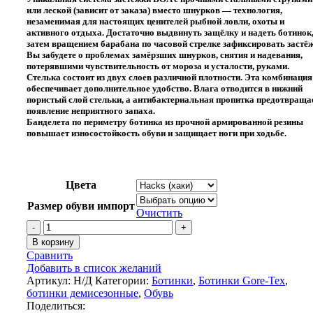
или леской (зависит от заказа) вместо шнурков — технология,
незаменимая для настоящих ценителей рыбной ловли, охоты и
активного отдыха. Достаточно выдвинуть защёлку и надеть ботинок,
затем вращением барабана по часовой стрелке зафиксировать застёж
Вы забудете о проблемах замёрзших шнурков, снятия и надевания,
потерявшими чувствительность от мороза и усталости, руками.
Стелька состоит из двух слоев различной плотности. Эта комбинация
обеспечивает дополнительное удобство. Влага отводится в нижний
пористый слой стельки, а антибактериальная пропитка предотвраща
появление неприятного запаха.
Банделета по периметру ботинка из прочной армированной резины
повышает износостойкость обуви и защищает ноги при ходьбе.
Цвета
Размер обуви импорт
Очистить
Количество
товара
В корзину
Ботинки
Сравнить
CHIRUCA
Добавить в список желаний
Cares
Артикул:
Н/Д
Категории:
Ботинки
,
Ботинки Gore-Tex
,
BOA
ботинки демисезонные
,
Обувь
Bandeleta
Поделиться: