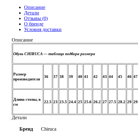
New
Описание
Детали
Отзывы (0)
О бренде
Условия доставки
Описание
Обувь CHIRUCA — таблица подбора размера
Размер
36
37
38
39
40
41
42
43
44
45
46
47
производителя
Длина стопы, в
22.5
23
23.5
24.4
25
25.6
26.2
27
27.5
28.2
29
29
cм
Детали
Бренд
Chiruca