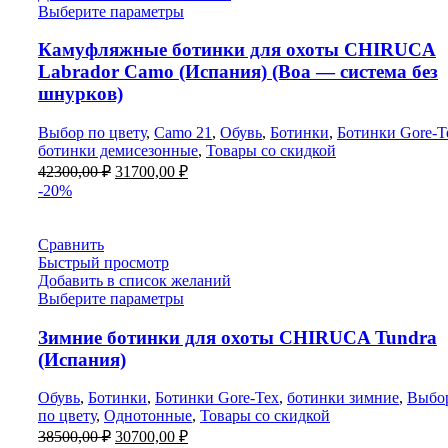
Выберите параметры
Камуфляжные ботинки для охоты CHIRUCA
Labrador Camo (Испания) (Boa — система без
шнурков)
Выбор по цвету
,
Camo 21
,
Обувь
,
Ботинки
,
Ботинки Gore-T
ботинки демисезонные
,
Товары со скидкой
Первоначальная
Текущая
42300,00
₽
31700,00
₽
цена
цена:
-20%
составляла
31700,00 ₽.
42300,00 ₽.
Сравнить
Быстрый просмотр
Добавить в список желаний
Выберите параметры
Зимние ботинки для охоты CHIRUCA Tundra
(Испания)
Обувь
,
Ботинки
,
Ботинки Gore-Tex
,
ботинки зимние
,
Выбо
по цвету
,
Однотонные
,
Товары со скидкой
Первоначальная
Текущая
38500,00
₽
30700,00
₽