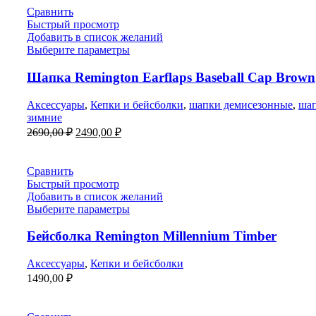
Сравнить
Быстрый просмотр
Добавить в список желаний
Выберите параметры
Шапка Remington Еarflaps Baseball Cap Brown
Аксессуары
,
Кепки и бейсболки
,
шапки демисезонные
,
ша
зимние
Первоначальная
Текущая
2690,00
₽
2490,00
₽
цена
цена:
составляла
2490,00 ₽.
2690,00 ₽.
Сравнить
Быстрый просмотр
Добавить в список желаний
Выберите параметры
Бейсболка Remington Millennium Timber
Аксессуары
,
Кепки и бейсболки
1490,00
₽