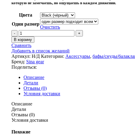
которую не замечаешь, но ощущаешь в каждом движении.
Цвета
Один размер
Очистить
Количество
товара
В корзину
Балаклава
Сравнить
Thermo
Добавить в список желаний
Skin
Артикул:
Н/Д
Категории:
Аксессуары
,
бафы/снуды/балакл
Ultra
Бренд:
Sina gear
Black
Поделиться:
Описание
Детали
Отзывы (0)
Условия доставки
Описание
Детали
Отзывы (0)
Условия доставки
Похожие