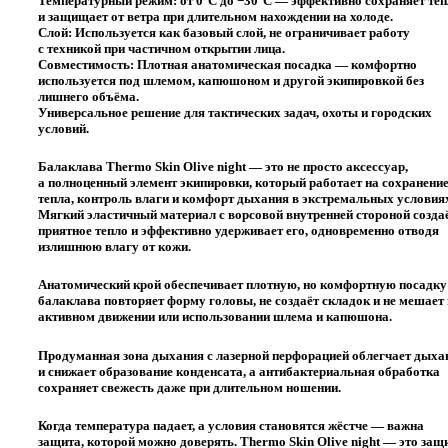
Температурный режим: от 0°C до −30°C — эффективно сохраняет теп
и защищает от ветра при длительном нахождении на холоде.
Слой: Используется как базовый слой, не ограничивает работу
с техникой при частичном открытии лица.
Совместимость: Плотная анатомическая посадка — комфортно
используется под шлемом, капюшоном и другой экипировкой без
лишнего объёма.
Универсальное решение для тактических задач, охоты и городских
условий.
Балаклава Thermo Skin Olive night — это не просто аксессуар,
а полноценный элемент экипировки, который работает на сохранени
тепла, контроль влаги и комфорт дыхания в экстремальных условия
Мягкий эластичный материал с ворсовой внутренней стороной созда
приятное тепло и эффективно удерживает его, одновременно отводя
излишнюю влагу от кожи.
Анатомический крой обеспечивает плотную, но комфортную посадк
балаклава повторяет форму головы, не создаёт складок и не мешает
активном движении или использовании шлема и капюшона.
Продуманная зона дыхания с лазерной перфорацией облегчает дыха
и снижает образование конденсата, а антибактериальная обработка
сохраняет свежесть даже при длительном ношении.
Когда температура падает, а условия становятся жёстче — важна
защита, которой можно доверять. Thermo Skin Olive night — это защ