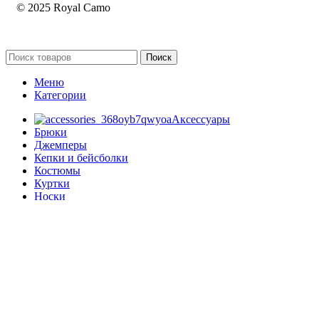
© 2025 Royal Camo
Поиск
Меню
Категории
Аксессуары
Брюки
Джемперы
Кепки и бейсболки
Костюмы
Куртки
Носки
Обувь
Плащи
Пуховики
Разное
рубашки
Рюкзаки
Термобелье
Товары со скидкой
Толстовки