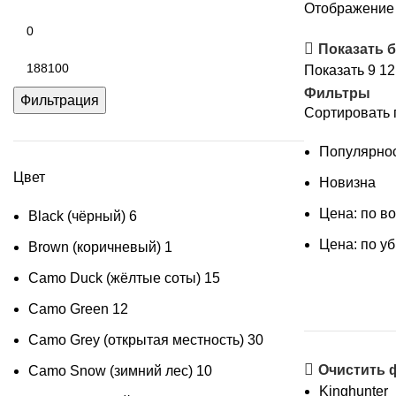
Отображение 
Минимальная
цена
Показать 
Максимальная
Показать
9
1
цена
Фильтры
Фильтрация
Сортировать 
Популярно
Цвет
Новизна
Цена: по в
Black (чёрный)
6
Цена: по у
Brown (коричневый)
1
Camo Duck (жёлтые соты)
15
Camo Green
12
Camo Grey (открытая местность)
30
Очистить 
Camo Snow (зимний лес)
10
Kinghunter