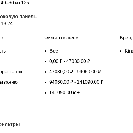
Сортировка:
49–60 из 125
самые
боковую панель
недавние
2
18
24
по
Фильтр по цене
Брен
сть
Все
Kin
0,00
₽
-
47030,00
₽
озрастанию
47030,00
₽
-
94060,00
₽
быванию
94060,00
₽
-
141090,00
₽
141090,00
₽
+
фильтры