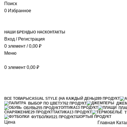
Поиск
0
Избранное
НАШИ БРЕНДЫ
О НАС
КОНТАКТЫ
Вход / Регистрация
0
элемент
/
0,00
₽
Меню
0
элемент
0,00
₽
Каталог
Категории
ВСЕ
ТОВАРЫ
CASUAL STYLE (НА КАЖДЫЙ ДЕНЬ)
289 ПРОДУКТ
ВЫБОР ПО ЦВЕТУ
762 ПРОДУКТ
ДЖЕ
ОПТИКА
13 ПРОДУКТ
ОБУВЬ
255 ПРОДУКТ
ПЛА
СНАРЯЖЕНИЕ
29 ПРОДУКТ
ТАКТИКА
13 ПРОДУКТ
ШОРТЫ
8 ПРОДУКТ
ФУТБОЛКИ
121 ПРОДУКТ
Цена
Главная
Ката