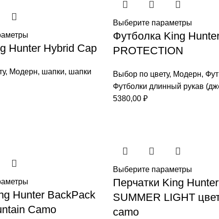
Выберите параметры
Футболка King Hunte
раметры
g Hunter Hybrid Cap
PROTECTION
ту
,
Модерн
,
шапки
,
шапки
Выбор по цвету
,
Модерн
,
Фут
Футболки длинный рукав (дж
5380,00
₽
Выберите параметры
Перчатки King Hunter
раметры
ng Hunter BackPack
SUMMER LIGHT цвет
ntain Camo
camo