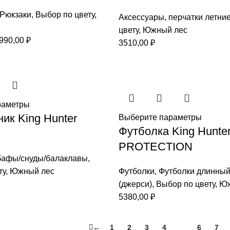
Рюкзаки
,
Выбор по цвету
,
Аксессуары
,
перчатки летни
цвету
,
Южный лес
рвоначальная
Текущая
990,00
₽
3510,00
₽
на
цена:
ставляла
10990,00 ₽.
200,00 ₽.
раметры
к King Hunter
Выберите параметры
Футболка King Hunte
PROTECTION
бафы/снуды/балаклавы
,
ту
,
Южный лес
Футболки
,
Футболки длинный
(джерси)
,
Выбор по цвету
,
Юж
5380,00
₽
←
1
2
3
4
5
6
7