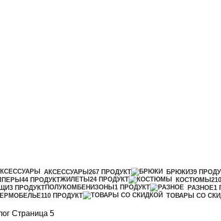
АКСЕССУАРЫ
267 ПРОДУКТ
БРЮКИ
39 ПРОД
ЖИЛЕТЫ
24 ПРОДУКТ
МПЕРЫ
44 ПРОДУКТ
КОСТЮМЫ
21
ПОЛУКОМБЕНИЗОНЫ
1 ПРОДУКТ
ЩИ
3 ПРОДУКТ
РАЗНОЕ
1
ТЕРМОБЕЛЬЕ
110 ПРОДУКТ
ТОВАРЫ СО СК
лог
Страница 5