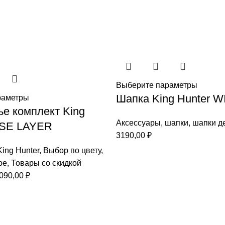
Выберите параметры
Шапка King Hunter 
раметры
е комплект King
Аксессуары
,
шапки
,
шапки д
ASE LAYER
3190,00
₽
King Hunter
,
Выбор по цвету
,
ое
,
Товары со скидкой
рвоначальная
Текущая
090,00
₽
на
цена:
ставляла
12090,00 ₽.
660,00 ₽.