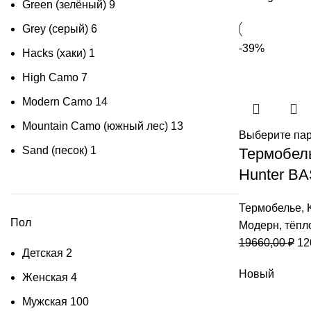
Green (зелёный)
9
Grey (серый)
6
-39%
Hacks (хаки)
1
High Camo
7
Modern Cаmo
14
Mountain Camo (южный лес)
13
Выберите па
Sand (песок)
1
Термобель
Hunter B
Термобелье
,
Пол
Модерн
,
тёпл
Пе
19660,00
₽
12
Детская
2
це
Новый
со
Женская
4
19
Мужская
100