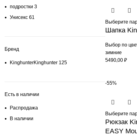
подростки
3
Унисекс
61
Выберите па
Шапка Kin
Выбор по цве
Бренд
зимние
5490,00
₽
Kinghunter
Kinghunter
125
-55%
Есть в наличии
Распродажа
Выберите па
В наличии
Рюкзак Ki
EASY Mou