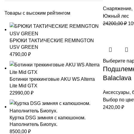
Снаряжение
,
Товары с высоким рейтингом
Южный лес
Пе
24200,00
₽
10
це
со
БРЮКИ ТАКТИЧЕСКИЕ REMINGTON
24
USV GREEN
4790,00
₽
Выберите па
Подшлемни
Balaclava
Ботинки треккинговые AKU WS Alterra
Lite Mid GTX
Аксессуары
,
22990,00
₽
Выбор по цве
2420,00
₽
Куртка DSG зимняя с капюшоном.
Наполнитель Биопух.
8500,00
₽