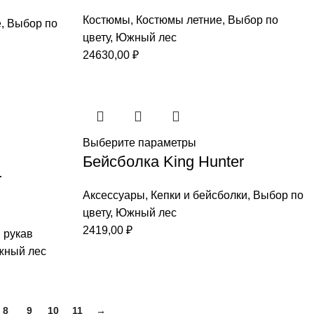
Костюмы
,
Костюмы летние
,
Выбор по
е
,
Выбор по
цвету
,
Южный лес
24630,00
₽
Выберите параметры
Бейсболка King Hunter
r
Аксессуары
,
Кепки и бейсболки
,
Выбор по
цвету
,
Южный лес
2419,00
₽
 рукав
ный лес
8
9
10
11
→