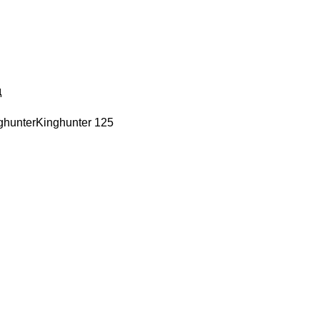
д
ghunter
Kinghunter
125