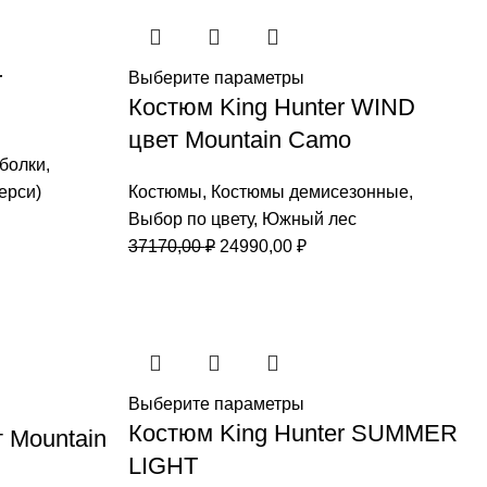
r
Выберите параметры
Костюм King Hunter WIND
цвет Mountain Camo
болки
,
ерси)
Костюмы
,
Костюмы демисезонные
,
Выбор по цвету
,
Южный лес
Первоначальная
Текущая
37170,00
₽
24990,00
₽
цена
цена:
составляла
24990,00 ₽.
37170,00 ₽.
Выберите параметры
Костюм King Hunter SUMMER
 Mountain
LIGHT