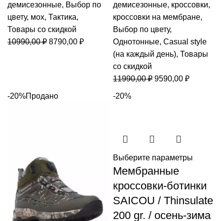
демисезонные
,
Выбор по
демисезонные
,
кроссовки
,
цвету
,
мох
,
Тактика
,
кроссовки на мембране
,
Товары со скидкой
Выбор по цвету
,
Первоначальная
Текущая
10990,00
₽
8790,00
₽
Однотонные
,
Casual style
цена
цена:
(на каждый день)
,
Товары
составляла
8790,00 ₽.
со скидкой
10990,00 ₽.
Первоначальная
Текущая
11990,00
₽
9590,00
₽
цена
цена:
-20%
Продано
-20%
составляла
9590,00 
11990,00 ₽.
Выберите параметры
Мембранные
кроссовки-ботинки
SAICOU / Thinsulate
200 gr. / осень-зима