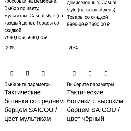
кроссовки на мембране
,
демисезонные
,
Casual
Выбор по цвету
,
style (на каждый день)
,
мультикам
,
Casual style (на
Товары со скидкой
каждый день)
,
Товары со
Первоначальная
Текущая
9990,00
₽
7990,00
₽
скидкой
цена
цена:
Первоначальная
Текущая
7990,00
₽
5990,00
₽
составляла
7990,00 ₽
цена
цена:
9990,00 ₽.
-20%
-20%
составляла
5990,00 ₽.
7990,00 ₽.
Выберите параметры
Выберите параметры
Тактические
Тактические
ботинки со средним
ботинки с высоким
берцем SAICOU /
берцем SAICOU /
цвет мультикам
цвет чёрный