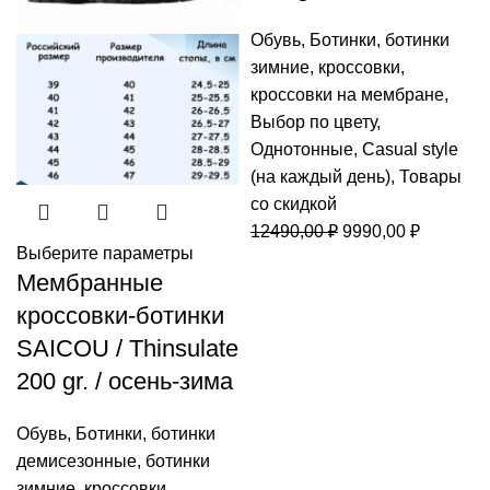
Обувь
,
Ботинки
,
ботинки
зимние
,
кроссовки
,
кроссовки на мембране
,
Выбор по цвету
,
Однотонные
,
Casual style
(на каждый день)
,
Товары
со скидкой
Первоначальная
Текущая
12490,00
₽
9990,00
₽
Выберите параметры
цена
цена:
Мембранные
составляла
9990,00 
кроссовки-ботинки
12490,00 ₽.
SAICOU / Thinsulate
200 gr. / осень-зима
Обувь
,
Ботинки
,
ботинки
демисезонные
,
ботинки
зимние
,
кроссовки
,