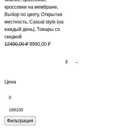
кроссовки на мембране
,
Выбор по цвету
,
Открытая
местность
,
Casual style (на
каждый день)
,
Товары со
скидкой
Первоначальная
Текущая
12490,00
₽
9990,00
₽
цена
цена:
составляла
9990,00 ₽.
1
2
→
12490,00 ₽.
Цена
Минимальная
цена
Максимальная
цена
Фильтрация