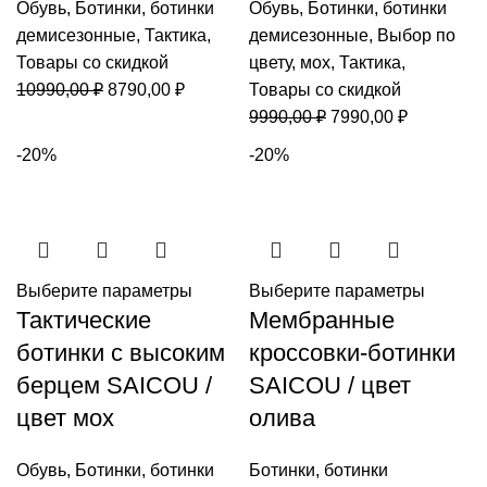
Обувь
,
Ботинки
,
ботинки
Обувь
,
Ботинки
,
ботинки
демисезонные
,
Тактика
,
демисезонные
,
Выбор по
Товары со скидкой
цвету
,
мох
,
Тактика
,
Первоначальная
Текущая
10990,00
₽
8790,00
₽
Товары со скидкой
цена
цена:
Первоначальная
Текущая
9990,00
₽
7990,00
₽
составляла
8790,00 ₽.
цена
цена:
-20%
-20%
10990,00 ₽.
составляла
7990,00 ₽
9990,00 ₽.
Выберите параметры
Выберите параметры
Тактические
Мембранные
ботинки с высоким
кроссовки-ботинки
берцем SAICOU /
SAICOU / цвет
цвет мох
олива
Обувь
,
Ботинки
,
ботинки
Ботинки
,
ботинки