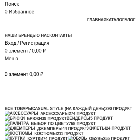
Поиск
0
Избранное
ГЛАВНАЯ
КАТАЛОГ
БЛОГ
НАШИ БРЕНДЫ
О НАС
КОНТАКТЫ
Вход / Регистрация
0
элемент
/
0,00
₽
Меню
0
элемент
0,00
₽
Каталог
Категории
ВСЕ
ТОВАРЫ
CASUAL STYLE (НА КАЖДЫЙ ДЕНЬ)
290 ПРОДУКТ
АКСЕССУАРЫ
274 ПРОДУКТ
ВЕЙДЕРСЫ
5 ПРОДУКТ
БРЮКИ
39 ПРОДУКТ
ВЫБОР ПО ЦВЕТУ
768 ПРОДУКТ
ЖИЛЕТЫ
24 ПРОДУКТ
ДЖЕМПЕРЫ
44 ПРОДУКТ
КОСТЮМЫ
211 ПРОДУКТ
КУРТКИ
74 ПРОДУКТ
ОБУВЬ
255 ПРОДУКТ