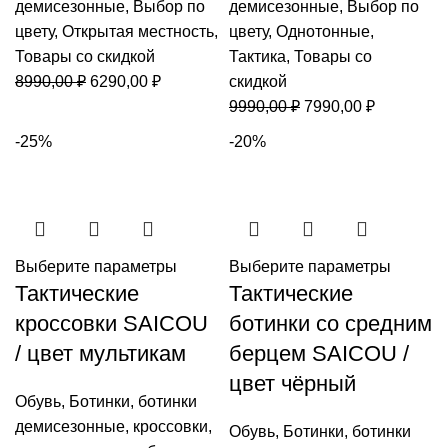
демисезонные
,
Выбор по
демисезонные
,
Выбор по
цвету
,
Открытая местность
,
цвету
,
Однотонные
,
Товары со скидкой
Тактика
,
Товары со
Первоначальная
Текущая
8990,00
₽
6290,00
₽
скидкой
цена
цена:
Первоначальная
Текущая
9990,00
₽
7990,00
₽
составляла
6290,00 ₽.
цена
цена:
-25%
-20%
8990,00 ₽.
составляла
7990,00 ₽
9990,00 ₽.
Выберите параметры
Выберите параметры
Тактические
Тактические
кроссовки SAICOU
ботинки со средним
/ цвет мультикам
берцем SAICOU /
цвет чёрный
Обувь
,
Ботинки
,
ботинки
демисезонные
,
кроссовки
,
Обувь
,
Ботинки
,
ботинки