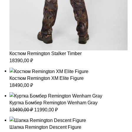
Костюм Remington Stalker Timber
18390,00
₽
Костюм Remington XM Elite Figure
18490,00
₽
Куртка Бомбер Remington Wenham Gray
Первоначальная
Текущая
13490,00
₽
11990,00
₽
цена
цена:
составляла
11990,00 ₽.
Шапка Remington Descent Figure
13490,00 ₽.