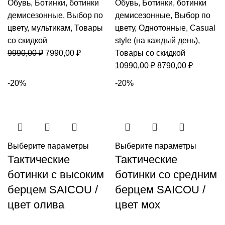
Обувь
,
Ботинки
,
ботинки
Обувь
,
Ботинки
,
ботинки
демисезонные
,
Выбор по
демисезонные
,
Выбор по
цвету
,
мультикам
,
Товары
цвету
,
Однотонные
,
Casual
со скидкой
style (на каждый день)
,
Первоначальная
Текущая
9990,00
₽
7990,00
₽
Товары со скидкой
цена
цена:
Первоначальная
Текущая
10990,00
₽
8790,00
₽
составляла
7990,00 ₽.
цена
цена:
-20%
-20%
9990,00 ₽.
составляла
8790,00 
10990,00 ₽.
Выберите параметры
Выберите параметры
Тактические
Тактические
ботинки с высоким
ботинки со средним
берцем SAICOU /
берцем SAICOU /
цвет олива
цвет мох