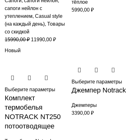
Сапоги
,
сапоги нейлон
,
тёплое
сапоги нейлон с
5990,00
₽
утеплением
,
Casual style
(на каждый день)
,
Товары
со скидкой
Первоначальная
Текущая
15990,00
₽
11990,00
₽
цена
цена:
Новый
составляла
11990,00 ₽.
15990,00 ₽.
Выберите параметры
Джемпер Notrack
Выберите параметры
Комплект
Джемперы
термобелья
3390,00
₽
NOTRACK NT250
потоотводящее