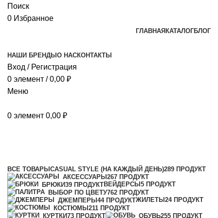
Поиск
0
Избранное
ГЛАВНАЯ
КАТАЛОГ
БЛОГ
НАШИ БРЕНДЫ
О НАС
КОНТАКТЫ
Вход / Регистрация
0
элемент
/
0,00
₽
Меню
0
элемент
0,00
₽
Каталог
Категории
ВСЕ
ТОВАРЫ
CASUAL STYLE (НА КАЖДЫЙ ДЕНЬ)
289 ПРОДУКТ
АКСЕССУАРЫ
267 ПРОДУКТ
ВЕЙДЕРСЫ
5 ПРОДУКТ
БРЮКИ
39 ПРОДУКТ
ВЫБОР ПО ЦВЕТУ
762 ПРОДУКТ
ЖИЛЕТЫ
24 ПРОДУКТ
ДЖЕМПЕРЫ
44 ПРОДУКТ
КОСТЮМЫ
211 ПРОДУКТ
КУРТКИ
73 ПРОДУКТ
ОБУВЬ
255 ПРОДУКТ