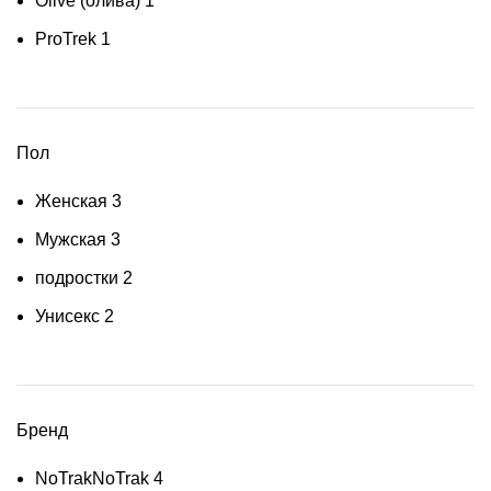
Olive (олива)
1
ProTrek
1
Пол
Женская
3
Мужская
3
подростки
2
Унисекс
2
Бренд
NoTrak
NoTrak
4