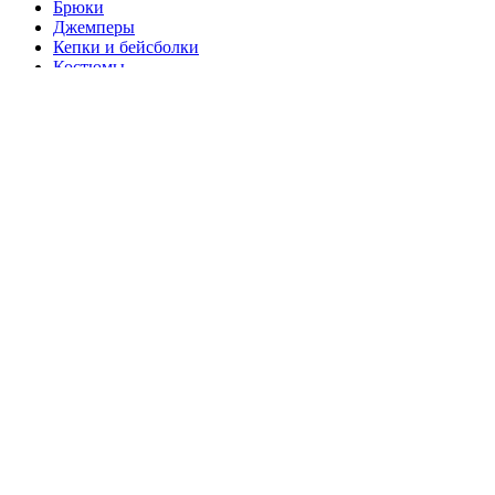
Брюки
Джемперы
Кепки и бейсболки
Костюмы
Куртки
Носки
Обувь
Плащи
Пуховики
Разное
рубашки
Рюкзаки
Термобелье
Товары со скидкой
Толстовки
Футболки
Выбор по цвету
Главная
Каталог
Блог
Наши бренды
О нас
Контакты
Избранное