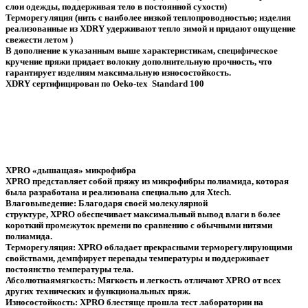
слои одежды, поддерживая тело в постоянной сухости)
Терморегуляция (нить с наиболее низкой теплопроводностью; изделия
реализованные из XDRY удерживают тепло зимой и придают ощущение
свежести летом )
В дополнение к указанным выше характеристикам, специфическое
кручение пряжи придает волокну дополнительную прочность, что
гарантирует изделиям максимальную износостойкость.
XDRY сертифицирован по Oeko-tex Standard 100
XPRO
«дышащая» микрофибра
XPRO представляет собой пряжу из микрофибры полиамида, которая
была разработана и реализована специально для Xtech.
Влаговыведение: Благодаря своей молекулярной
структуре, XPRO обеспечивает максимальный вывод влаги в более
короткий промежуток времени по сравнению с обычными нитями
полиамида.
Терморегуляция: XPRO обладает прекрасными терморегулирующими
свойствами, демпфирует перепады температуры и поддерживает
постоянство температуры тела.
Абсолютнаямягкость: Мягкость и легкость отличают XPRO от всех
других технических и функциональных пряж.
Износостойкость: XPRO блестяще прошла тест лаборатории на