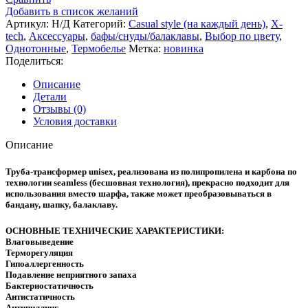
Tech
Добавить в список желаний
X
Артикул:
Н/Д
Категорий:
Casual style (на каждый день)
,
X-
TUBE
tech
,
Аксессуары
,
бафы/снуды/балаклавы
,
Выбор по цвету
,
(Труба
Однотонные
,
Термобелье
Метка:
новинка
Трансформер)
Поделиться:
(Полипропилен
X-
Описание
Dry)
Детали
Цвет:
Отзывы (0)
Оранжевый
Условия доставки
От
+25°
Описание
До
-15°
Труба-трансформер unisex, реализована из полипропилена и карбона по
технологии seamless (бесшовная технология), прекрасно подходит для
использования вместо шарфа, также может преобразовываться в
бандану, шапку, балаклаву.
ОСНОВНЫЕ ТЕХНИЧЕСКИЕ ХАРАКТЕРИСТИКИ:
Влаговыведение
Терморегуляция
Гипоаллергенность
Подавление неприятного запаха
Бактериостатичность
Антистатичность
Антипиллинг