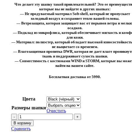
Что делает эту шапку такой привлекательной? Это ее преимуществ
которые вы не найдете в других шапках:
— Не продуваемый материал Soft-shell, который не пропускает
холодный воздух и сохраняет тепло вашей головы.
— Ветрозащита, которая защищает вас от порывов ветра и мелки
осадков.
— Подклад из микрофлиса, который обеспечивает мягкость и комф
для кожи.
— Материал: полиэстер, который обладает высокой износостойкост
не выцветает со временем.
— Влагозащитная пропитка DWR, которая не дает влаге проникнут
ткань и поддерживает сухость шапки.
— Совместимость с костюмами WIND и STORM, которые вы може
найти на нашем сайте.
Бесплатная доставка от 5990.
Цвета
Размеры шапки
Очистить
Количество
товара
В корзину
Шапка
Сравнить
King