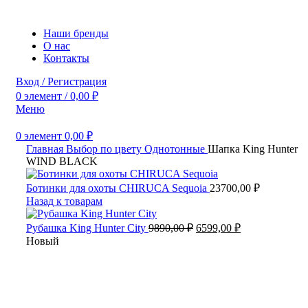
Наши бренды
О нас
Контакты
Вход / Регистрация
0
элемент
/
0,00
₽
Меню
0
элемент
0,00
₽
Главная
Выбор по цвету
Однотонные
Шапка King Hunter
WIND BLACK
Ботинки для охоты CHIRUCA Sequoia
23700,00
₽
Назад к товарам
Первоначальная
Текущая
Рубашка King Hunter City
9890,00
₽
6599,00
₽
цена
цена:
Новый
составляла
6599,00 ₽.
9890,00 ₽.