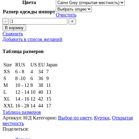
Цвета
Размер одежды импорт
Очистить
Количество
товара
В корзину
Куртка
Сравнить
King
Добавить в список желаний
Hunter
BEAST
Таблица размеров
HOOD
JACKET
Size
RUS
US
EU
Japan
XS
6 - 8
4
34
7
S
8 -10
6
36
9
M
10 - 12
8
38
11
L
12 - 14
10
40
13
XL
14 - 16
12
42
15
XXL
16 - 28
14
44
17
Таблица размеров
Артикул:
Н/Д
Категории:
Выбор по цвету
,
Куртки
,
Открытая
местность
Поделиться: