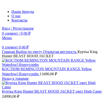
Наши бренды
О нас
Контакты
Вход / Регистрация
0
элемент
/
0,00
₽
Меню
0
элемент
0,00
₽
Главная
Выбор по цвету
Открытая местность
Куртка King
Hunter BEAST HOOD JACKET
КОСТЮМ REMINGTON MOUNTAIN RANGE Yellow
Waterfowl Honeycombs
13490,00
₽
Назад к товарам
Куртка King Hunter BEAST HOOD JACKET цвет High Camo
24990,00
₽