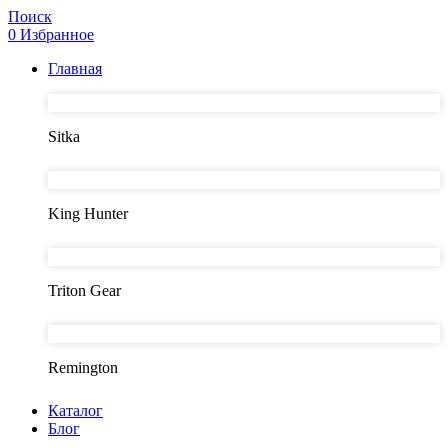
Поиск
0
Избранное
Главная
Sitka
King Hunter
Triton Gear
Remington
Каталог
Блог