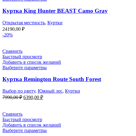
Куртка King Hunter BEAST Camo Gray
Открытая местность
,
Куртки
24190,00
₽
-20%
Сравнить
Быстрый просмотр
Добавить в список желаний
Выберите параметры
Куртка Remington Route South Forest
Выбор по цвету
,
Южный лес
,
Куртки
Первоначальная
Текущая
7990,00
₽
6390,00
₽
цена
цена:
составляла
6390,00 ₽.
7990,00 ₽.
Сравнить
Быстрый просмотр
Добавить в список желаний
Выберите параметры