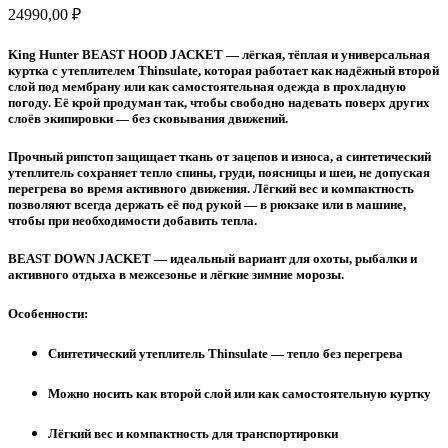
24990,00
₽
King Hunter BEAST HOOD JACKET
— лёгкая, тёплая и универсальная
куртка с утеплителем Thinsulate, которая работает как надёжный второй
слой под мембрану или как самостоятельная одежда в прохладную
погоду. Её крой продуман так, чтобы свободно надевать поверх других
слоёв экипировки — без сковывания движений.
Прочный рипстоп защищает ткань от зацепов и износа, а синтетический
утеплитель сохраняет тепло спины, груди, поясницы и шеи, не допуская
перегрева во время активного движения. Лёгкий вес и компактность
позволяют всегда держать её под рукой — в рюкзаке или в машине,
чтобы при необходимости добавить тепла.
BEAST DOWN JACKET
— идеальный вариант для охоты, рыбалки и
активного отдыха в межсезонье и лёгкие зимние морозы.
Особенности:
Синтетический утеплитель Thinsulate — тепло без перегрева
Можно носить как второй слой или как самостоятельную куртку
Лёгкий вес и компактность для транспортировки