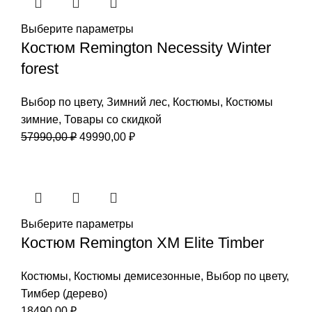
Выберите параметры
Костюм Remington Necessity Winter
forest
Выбор по цвету
,
Зимний лес
,
Костюмы
,
Костюмы
зимние
,
Товары со скидкой
Первоначальная
Текущая
57990,00
₽
49990,00
₽
цена
цена:
составляла
49990,00 ₽.
57990,00 ₽.
Выберите параметры
Костюм Remington XM Elite Timber
Костюмы
,
Костюмы демисезонные
,
Выбор по цвету
,
Тимбер (дерево)
18490,00
₽