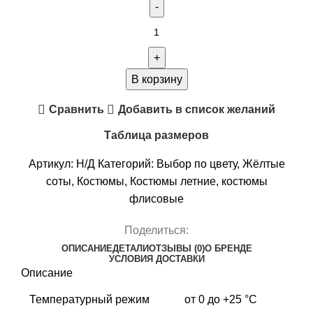
Количество
товара
КОСТЮМ
REMINGTON
В корзину
OREO
Сравнить
Добавить в список желаний
Yellow
Waterfowl
Таблица размеров
Артикул:
Н/Д
Категорий:
Выбор по цвету
,
Жёлтые
соты
,
Костюмы
,
Костюмы летние
,
костюмы
флисовые
Поделиться:
ОПИСАНИЕ
ДЕТАЛИ
ОТЗЫВЫ (0)
О БРЕНДЕ
УСЛОВИЯ ДОСТАВКИ
Описание
Температурный режим
от 0 до +25 °C