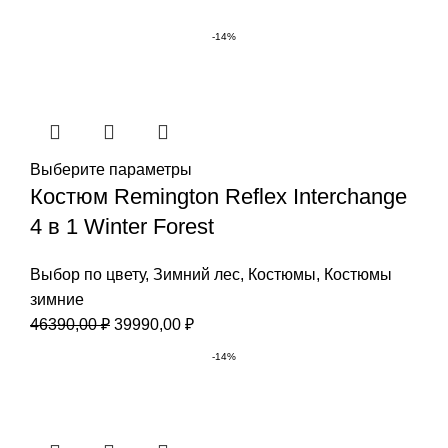
-14%
Выберите параметры
Костюм Remington Reflex Interchange
4 в 1 Winter Forest
Выбор по цвету
,
Зимний лес
,
Костюмы
,
Костюмы
зимние
Первоначальная
Текущая
46390,00
₽
39990,00
₽
цена
цена:
-14%
составляла
39990,00 ₽.
46390,00 ₽.