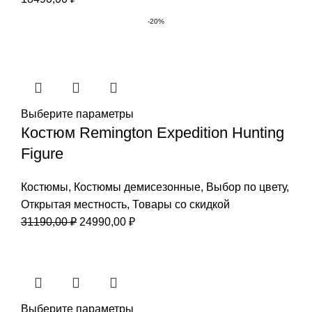
-20%
Выберите параметры
Костюм Remington Expedition Hunting
Figure
Костюмы
,
Костюмы демисезонные
,
Выбор по цвету
,
Открытая местность
,
Товары со скидкой
Первоначальная
Текущая
31190,00
₽
24990,00
₽
цена
цена:
составляла
24990,00 ₽.
31190,00 ₽.
Выберите параметры