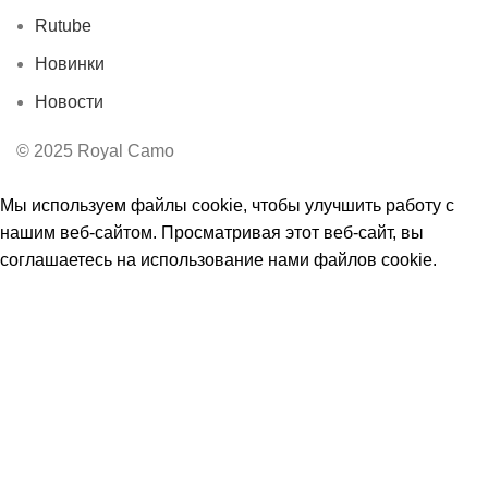
Rutube
Новинки
Новости
© 2025 Royal Camo
Мы используем файлы cookie, чтобы улучшить работу с
нашим веб-сайтом. Просматривая этот веб-сайт, вы
соглашаетесь на использование нами файлов cookie.
Принять
Ы
Магазин
0
Избранное
0
элемент
Заказ
Мой аккаунт
Поиск
Начните вводить текст, чтобы увидеть товары, которые вы
ищете.