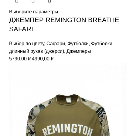
Выберите параметры
ДЖЕМПЕР REMINGTON BREATHE
SAFARI
Выбор по цвету
,
Сафари
,
Футболки
,
Футболки
длинный рукав (джерси)
,
Джемперы
Первоначальная
Текущая
5790,00
₽
4990,00
₽
цена
цена:
составляла
4990,00 ₽.
5790,00 ₽.