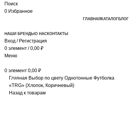
Поиск
0
Избранное
ГЛАВНАЯ
КАТАЛОГ
БЛОГ
НАШИ БРЕНДЫ
О НАС
КОНТАКТЫ
Вход / Регистрация
0
элемент
/
0,00
₽
Меню
0
элемент
0,00
₽
Главная
Выбор по цвету
Однотонные
Футболка
-14%
«TRG» (Хлопок, Коричневый)
Назад к товарам