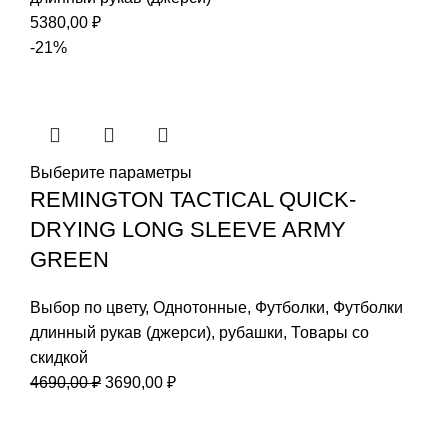
5380,00
₽
-21%
Выберите параметры
REMINGTON TACTICAL QUICK-
DRYING LONG SLEEVE ARMY
GREEN
Выбор по цвету
,
Однотонные
,
Футболки
,
Футболки
длинный рукав (джерси)
,
рубашки
,
Товары со
скидкой
Первоначальная
Текущая
4690,00
₽
3690,00
₽
цена
цена:
составляла
3690,00 ₽.