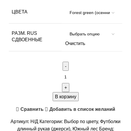
ЦВЕТА
РАЗМ. RUS
СДВОЕННЫЕ
Очистить
Количество
товара
Джерси
с
В корзину
баффом
Сравнить
Добавить в список желаний
"TRITONGEAR"
(InterLock,
Артикул:
Н/Д
Категории:
Выбор по цвету
,
Футболки
Forest
длинный рукав (джерси)
,
Южный лес
Бренд: