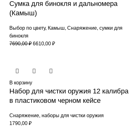
Сумка для бинокля и дальномера
(Камыш)
Выбор по цвету
,
Камыш
,
Снаряжение
,
сумки для
бинокля
Первоначальная
Текущая
7690,00
₽
6610,00
₽
цена
цена:
составляла
6610,00 ₽.
7690,00 ₽.
В корзину
Набор для чистки оружия 12 калибра
в пластиковом черном кейсе
Снаряжение
,
наборы для чистки оружия
1790,00
₽