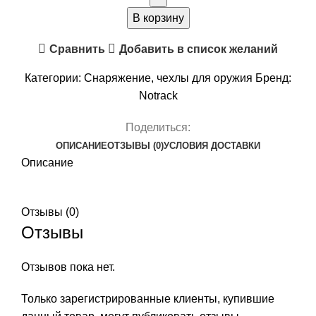
для
В корзину
ружья
Сравнить
Добавить в список желаний
быстросъемный
Notrack
Категории:
Снаряжение
,
чехлы для оружия
Бренд:
цвет
Notrack
Открытая
местность
Поделиться:
ОПИСАНИЕ
ОТЗЫВЫ (0)
УСЛОВИЯ ДОСТАВКИ
Описание
Отзывы (0)
Отзывы
Отзывов пока нет.
Только зарегистрированные клиенты, купившие