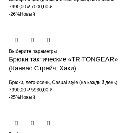
Первоначальная
Текущая
7990,00
₽
7000,00
₽
цена
цена:
-26%
Новый
составляла
7000,00 ₽.
7990,00 ₽.
Выберите параметры
Брюки тактические «TRITONGEAR»
(Канвас Стрейч, Хаки)
Брюки
,
лето-осень
,
Casual style (на каждый день)
Первоначальная
Текущая
7990,00
₽
5930,00
₽
цена
цена:
-25%
Новый
составляла
5930,00 ₽.
7990,00 ₽.