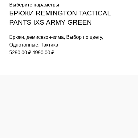
Выберите параметры
БРЮКИ REMINGTON TACTICAL
PANTS IXS ARMY GREEN
Брюки
,
демисезон-зима
,
Выбор по цвету
,
Однотонные
,
Тактика
Первоначальная
Текущая
5290,00
₽
4990,00
₽
цена
цена:
составляла
4990,00 ₽.
5290,00 ₽.