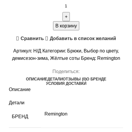
Количество
товара
Брюки
Remington
В корзину
Route
Сравнить
Добавить в список желаний
Yellow
Waterfowl
Артикул:
Н/Д
Категории:
Брюки
,
Выбор по цвету
,
Honeycombs
демисезон-зима
,
Жёлтые соты
Бренд:
Remington
Поделиться:
ОПИСАНИЕ
ДЕТАЛИ
ОТЗЫВЫ (0)
О БРЕНДЕ
УСЛОВИЯ ДОСТАВКИ
Описание
Детали
Remington
БРЕНД