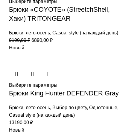
Выберите параметры
Брюки «COYOTE» (StreetchShell,
Хаки) TRITONGEAR
Брюки
,
лето-осень
,
Casual style (на каждый день)
Первоначальная
Текущая
9190,00
₽
6890,00
₽
цена
цена:
Новый
составляла
6890,00 ₽.
9190,00 ₽.
Выберите параметры
Брюки King Hunter DEFENDER Gray
Брюки
,
лето-осень
,
Выбор по цвету
,
Однотонные
,
Casual style (на каждый день)
13190,00
₽
Новый