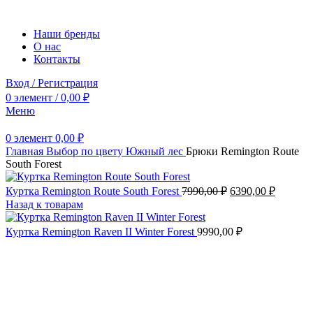
Наши бренды
О нас
Контакты
Вход / Регистрация
0
элемент
/
0,00
₽
Меню
0
элемент
0,00
₽
Главная
Выбор по цвету
Южный лес
Брюки Remington Route
South Forest
Первоначальная
Текуща
Куртка Remington Route South Forest
7990,00
₽
6390,00
₽
цена
цена:
Назад к товарам
составляла
6390,00
7990,00 ₽.
Куртка Remington Raven II Winter Forest
9990,00
₽