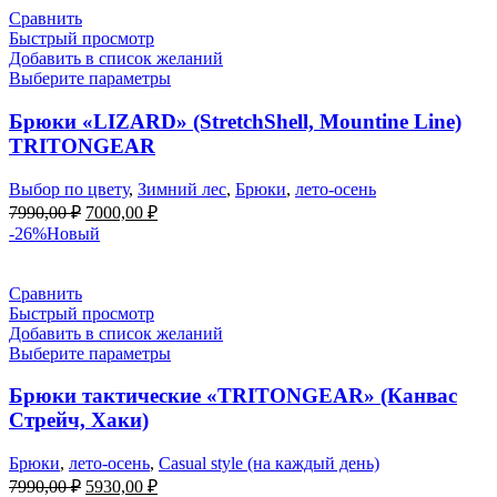
Сравнить
Быстрый просмотр
Добавить в список желаний
Выберите параметры
Брюки «LIZARD» (StretchShell, Mountine Line)
TRITONGEAR
Выбор по цвету
,
Зимний лес
,
Брюки
,
лето-осень
Первоначальная
Текущая
7990,00
₽
7000,00
₽
цена
цена:
-26%
Новый
составляла
7000,00 ₽.
7990,00 ₽.
Сравнить
Быстрый просмотр
Добавить в список желаний
Выберите параметры
Брюки тактические «TRITONGEAR» (Канвас
Стрейч, Хаки)
Брюки
,
лето-осень
,
Casual style (на каждый день)
Первоначальная
Текущая
7990,00
₽
5930,00
₽