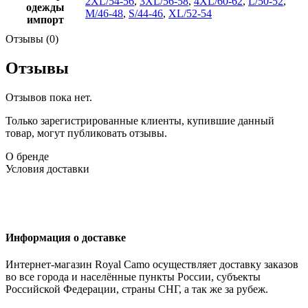
2XL/54-56
,
3XL/56-58
,
4XL/60-62
,
L/50-52
,
одежды
M/46-48
,
S/44-46
,
XL/52-54
импорт
Отзывы (0)
Отзывы
Отзывов пока нет.
Только зарегистрированные клиенты, купившие данный
товар, могут публиковать отзывы.
О бренде
Условия доставки
Информация о доставке
Интернет-магазин Royal Camo осуществляет доставку заказов
во все города и населённые пункты России, субъекты
Российской Федерации, страны СНГ, а так же за рубеж.