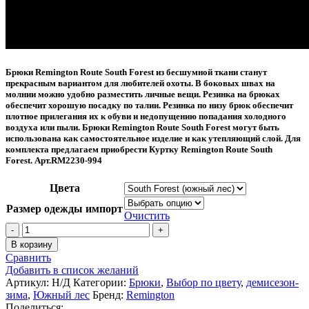
Брюки Remington Route South Forest из бесшумной ткани станут
прекрасным вариантом для любителей охоты. В боковых швах на
молнии можно удобно разместить личные вещи. Резинка на брюках
обеспечит хорошую посадку по талии. Резинка по низу брюк обеспечит
плотное прилегания их к обуви и недопущению попадания холодного
воздуха или пыли. Брюки Remington Route South Forest могут быть
использована как самостоятельное изделие и как утепляющий слой. Для
комплекта предлагаем приобрести Куртку Remington Route South
Forest.
Арт.RM2230-994
Цвета
Размер одежды импорт
Очистить
Количество
товара
В корзину
Брюки
Сравнить
Remington
Добавить в список желаний
Route
Артикул:
Н/Д
Категории:
Брюки
,
Выбор по цвету
,
демисезон-
South
зима
,
Южный лес
Бренд:
Remington
Forest
Поделиться: