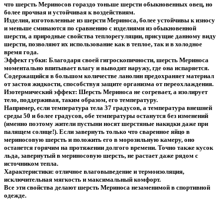
что шерсть Мериносов гораздо тоньше шерсти обыкновенных овец, но
более прочная и устойчивая к воздействиям.
Изделия, изготовленные из шерсти Мериноса, более устойчивы к износу
и меньше сминаются по сравнению с изделиями из обыкновенной
шерсти, а природные свойства теплорегуляции, присущие данному виду
шерсти, позволяют их использование как в теплое, так и в холодное
время года.
Эффект губки: Благодаря своей гигроскопичности, шерсть Мериноса
моментально впитывает влагу и выводит наружу, где она испаряется.
Содержащийся в большом количестве ланолин предохраняет материал
от застоя жидкости, способствуя защите организма от переохлаждения.
Изотермический эффект: Шерсть Мериноса не согревает, а изолирует
тело, поддерживая, таким образом, его температуру.
Например, если температура тела 37 градусов, а температура внешней
среды 50 и более градусов, обе температуры останутся без изменений
(именно поэтому жители пустыни носят шерстяные накидки даже при
палящем солнце!). Если завернуть только что сваренное яйцо в
мериносовую шерсть и положить его в морозильную камеру, оно
останется горячим на протяжении долгого времени. Точно также кусок
льда, завернутый в мериносовую шерсть, не растает даже рядом с
источником тепла.
Характеристики: отличное влаговыведение и термоизоляция,
исключительная мягкость и максимальный комфорт.
Все эти свойства делают шерсть Мериноса незаменимой в спортивной
одежде.