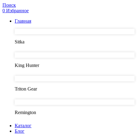
Поиск
0
Избранное
Главная
Sitka
King Hunter
Triton Gear
Remington
Каталог
Блог