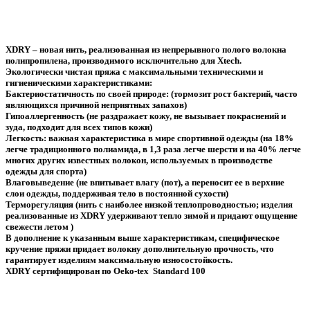
XDRY
– новая нить, реализованная из непрерывного полого волокна
полипропилена, производимого исключительно для Xtech.
Экологически чистая пряжа с максимальными техническими и
гигиеническими характеристиками:
Бактериостатичность по своей природе: (тормозит рост бактерий, часто
являющихся причиной неприятных запахов)
Гипоаллергенность (не раздражает кожу, не вызывает покраснений и
зуда, подходит для всех типов кожи)
Легкость: важная характеристика в мире спортивной одежды (на 18%
легче традиционного полиамида, в 1,3 раза легче шерсти и на 40% легче
многих других известных волокон, используемых в производстве
одежды для спорта)
Влаговыведение (не впитывает влагу (пот), а переносит ее в верхние
слои одежды, поддерживая тело в постоянной сухости)
Терморегуляция (нить с наиболее низкой теплопроводностью; изделия
реализованные из XDRY удерживают тепло зимой и придают ощущение
свежести летом )
В дополнение к указанным выше характеристикам, специфическое
кручение пряжи придает волокну дополнительную прочность, что
гарантирует изделиям максимальную износостойкость.
XDRY сертифицирован по Oeko-tex Standard 100