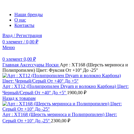
Наши бренды
О нас
Контакты
Вход / Регистрация
0
элемент
/
0,00
₽
Меню
0
элемент
0,00
₽
Главная
Аксессуары
Носки
Арт : XT168 (Шерсть мериноса и
Полипропилен) Цвет: Фуксия От +10° До -25°
Арт : XT12 (Полипропилен Dryarn и волокно Карбона) Цвет:
Черный/Серый От +40° До +5°
1900,00
₽
Назад к товарам
Арт : XT168 (Шерсть мериноса и Полипропилен) Цвет:
Серый От +10° До -25°
2300,00
₽