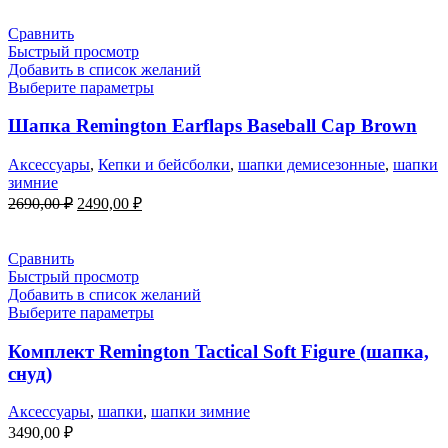
Сравнить
Быстрый просмотр
Добавить в список желаний
Выберите параметры
Шапка Remington Еarflaps Baseball Cap Brown
Аксессуары
,
Кепки и бейсболки
,
шапки демисезонные
,
шапки
зимние
Первоначальная
Текущая
2690,00
₽
2490,00
₽
цена
цена:
составляла
2490,00 ₽.
2690,00 ₽.
Сравнить
Быстрый просмотр
Добавить в список желаний
Выберите параметры
Комплект Remington Tactical Soft Figure (шапка,
снуд)
Аксессуары
,
шапки
,
шапки зимние
3490,00
₽