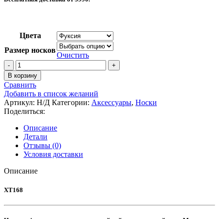
Цвета
Размер носков
Очистить
Количество
товара
В корзину
Арт
Сравнить
:
Добавить в список желаний
XT168
Артикул:
Н/Д
Категории:
Аксессуары
,
Носки
(Шерсть
Поделиться:
мериноса
и
Описание
Полипропилен)
Детали
Цвет:
Отзывы (0)
Фуксия
Условия доставки
От
+10°
Описание
До
-25°
XT168