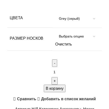
ЦВЕТА
РАЗМЕР НОСКОВ
Очистить
Количество
товара
Арт
:
В корзину
COMPRESSION
Сравнить
Добавить в список желаний
(Полипропилен
Dryarn)