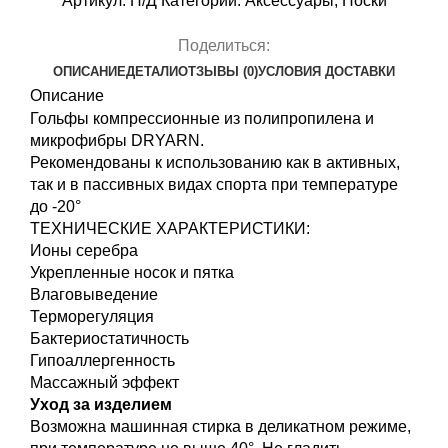
Артикул:
Н/Д
Категории:
Аксессуары
,
Носки
Цвет:
Серый
Поделиться:
От
ОПИСАНИЕ
ДЕТАЛИ
ОТЗЫВЫ (0)
УСЛОВИЯ ДОСТАВКИ
+30°
Описание
До
Гольфы компрессионные из полипропилена и
-20°
микрофибры DRYARN.
Рекомендованы к использованию как в активных,
так и в пассивных видах спорта при температуре
до -20°
ТЕХНИЧЕСКИЕ ХАРАКТЕРИСТИКИ:
Ионы серебра
Укрепленные носок и пятка
Влаговыведение
Терморегуляция
Бактериостатичность
Гипоаллергенность
Массажный эффект
Уход за изделием
Возможна машинная стирка в деликатном режиме,