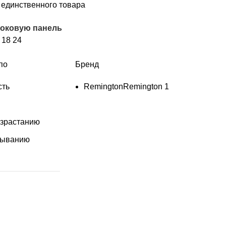
единственного товара
боковую панель
2
18
24
по
Бренд
сть
Remington
Remington
1
озрастанию
быванию