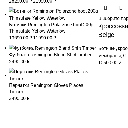
Первоначальная
Текущая
28290,00
₽
21990,00
₽
цена
цена:
составляла
21990,00 ₽.
Выберите па
28290,00 ₽.
Ботинки Remington Polarzone boot 200g
Кроссовки
Thinsulate Yellow Waterfowl
Beige
Первоначальная
Текущая
13690,00
₽
11990,00
₽
цена
цена:
Ботинки
,
крос
составляла
11990,00 ₽.
Футболка Remington Blend Shirt Timber
мембраны
,
Ca
13690,00 ₽.
2490,00
₽
10500,00
₽
Перчатки Remington Gloves Places
Timber
2490,00
₽