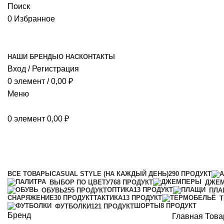
Поиск
0
Избранное
НАШИ БРЕНДЫ
О НАС
КОНТАКТЫ
Вход / Регистрация
0
элемент
/
0,00
₽
Меню
0
элемент
0,00
₽
жёлтые соты
Категории
ВСЕ
ТОВАРЫ
CASUAL STYLE (НА КАЖДЫЙ ДЕНЬ)
290 ПРОДУКТ
ВЫБОР ПО ЦВЕТУ
768 ПРОДУКТ
ДЖЕ
ОПТИКА
13 ПРОДУКТ
ОБУВЬ
255 ПРОДУКТ
ПЛА
СНАРЯЖЕНИЕ
30 ПРОДУКТ
ТАКТИКА
13 ПРОДУКТ
ШОРТЫ
8 ПРОДУКТ
ФУТБОЛКИ
121 ПРОДУКТ
Бренд
Главная
Това