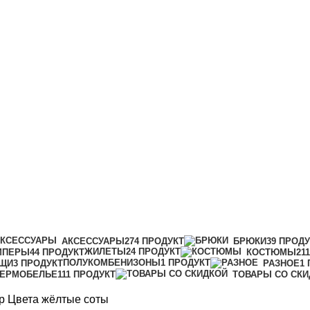
АКСЕССУАРЫ
274 ПРОДУКТ
БРЮКИ
39 ПРОД
ЖИЛЕТЫ
24 ПРОДУКТ
МПЕРЫ
44 ПРОДУКТ
КОСТЮМЫ
21
ПОЛУКОМБЕНИЗОНЫ
1 ПРОДУКТ
ЩИ
3 ПРОДУКТ
РАЗНОЕ
1
ТЕРМОБЕЛЬЕ
111 ПРОДУКТ
ТОВАРЫ СО СКИ
р Цвета
жёлтые соты