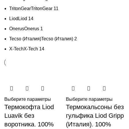
TritonGear
TritonGear
11
Liod
Liod
14
Onerus
Onerus
1
Tecso (Италия)
Tecso (Италия)
2
X-Tech
X-Tech
14
Выберите параметры
Выберите параметры
Термокофта Liod
Термокальсоны без
Luavik без
гульфика Liod Gripp
воротника. 100%
(Италия). 100%