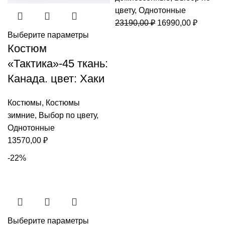
цвету
,
Однотонные
Первоначальная
Текуща
23190,00
₽
16990,00
₽
цена
цена:
Выберите параметры
Костюм
составляла
16990,0
23190,00 ₽.
«Тактика»-45 ткань:
Канада. цвет: Хаки
Костюмы
,
Костюмы
зимние
,
Выбор по цвету
,
Однотонные
13570,00
₽
-22%
Выберите параметры