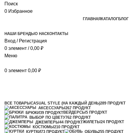
Поиск
0
Избранное
ГЛАВНАЯ
КАТАЛОГ
БЛОГ
НАШИ БРЕНДЫ
О НАС
КОНТАКТЫ
Вход / Регистрация
0
элемент
/
0,00
₽
Меню
0
элемент
0,00
₽
Khaki (хаки)
Категории
ВСЕ
ТОВАРЫ
CASUAL STYLE (НА КАЖДЫЙ ДЕНЬ)
289 ПРОДУКТ
АКСЕССУАРЫ
267 ПРОДУКТ
ВЕЙДЕРСЫ
5 ПРОДУКТ
БРЮКИ
39 ПРОДУКТ
ВЫБОР ПО ЦВЕТУ
762 ПРОДУКТ
ЖИЛЕТЫ
24 ПРОДУКТ
ДЖЕМПЕРЫ
44 ПРОДУКТ
КОСТЮМЫ
210 ПРОДУКТ
КУРТКИ
73 ПРОДУКТ
ОБУВЬ
255 ПРОДУКТ