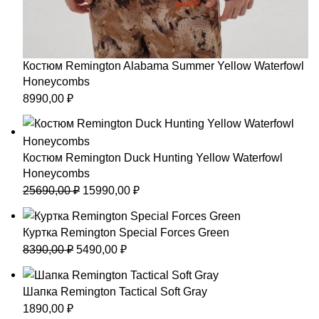
Костюм Remington Alabama Summer Yellow Waterfowl
Honeycombs
8990,00
₽
Костюм Remington Duck Hunting Yellow Waterfowl
Honeycombs
Первоначальная
Текущая
25690,00
₽
15990,00
₽
цена
цена:
составляла
15990,00 ₽.
Куртка Remington Special Forces Green
25690,00 ₽.
Первоначальная
Текущая
8390,00
₽
5490,00
₽
цена
цена:
составляла
5490,00 ₽.
Шапка Remington Tactical Soft Gray
8390,00 ₽.
1890,00
₽