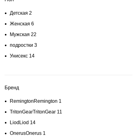
Детская
2
Женская
6
Мужская
22
подростки
3
Унисекс
14
Бренд
Remington
Remington
1
TritonGear
TritonGear
11
Liod
Liod
14
Onerus
Onerus
1