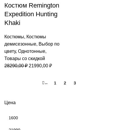
Костюм Remington
Expedition Hunting
Khaki
Костюмы
,
Костюмы
демисезонные
,
Выбор по
цвету
,
Однотонные
,
Товары со скидкой
Первоначальная
Текущая
28290,00
₽
21990,00
₽
цена
цена:
составляла
21990,00 ₽.
←
1
2
3
4
28290,00 ₽.
Цена
Минимальная
цена
Максимальная