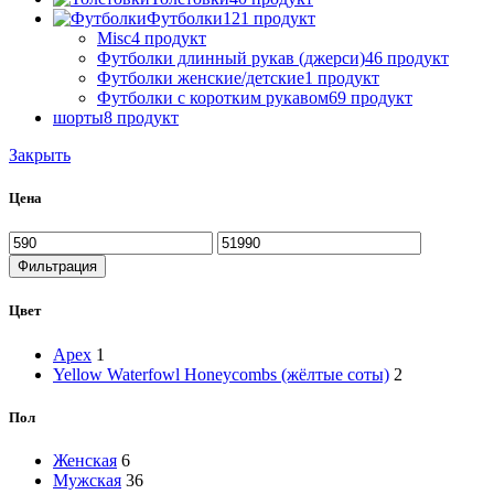
Футболки
121 продукт
Misc
4 продукт
Футболки длинный рукав (джерси)
46 продукт
Футболки женские/детские
1 продукт
Футболки с коротким рукавом
69 продукт
шорты
8 продукт
Закрыть
Цена
Минимальная
Максимальная
цена
цена
Фильтрация
Цвет
Apex
1
Yellow Waterfowl Honeycombs (жёлтые соты)
2
Пол
Женская
6
Мужская
36