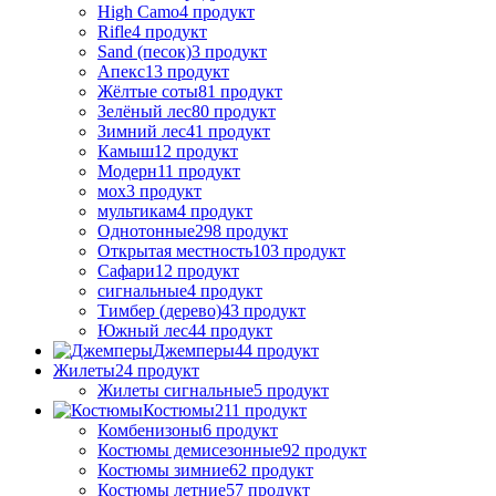
High Camo
4 продукт
Rifle
4 продукт
Sand (песок)
3 продукт
Апекс
13 продукт
Жёлтые соты
81 продукт
Зелёный лес
80 продукт
Зимний лес
41 продукт
Камыш
12 продукт
Модерн
11 продукт
мох
3 продукт
мультикам
4 продукт
Однотонные
298 продукт
Открытая местность
103 продукт
Сафари
12 продукт
сигнальные
4 продукт
Тимбер (дерево)
43 продукт
Южный лес
44 продукт
Джемперы
44 продукт
Жилеты
24 продукт
Жилеты сигнальные
5 продукт
Костюмы
211 продукт
Комбенизоны
6 продукт
Костюмы демисезонные
92 продукт
Костюмы зимние
62 продукт
Костюмы летние
57 продукт