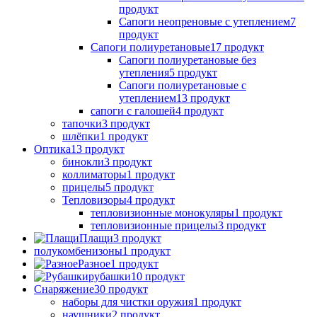
продукт
Сапоги неопреновые с утеплением
7
продукт
Сапоги полиуретановые
17 продукт
Сапоги полиуретановые без
утепления
5 продукт
Сапоги полиуретановые с
утеплением
13 продукт
сапоги с галошей
4 продукт
тапочки
3 продукт
шлёпки
1 продукт
Оптика
13 продукт
бинокли
3 продукт
коллиматоры
1 продукт
прицелы
5 продукт
Тепловизоры
4 продукт
тепловизионные монокуляры
1 продукт
тепловизионные прицелы
3 продукт
Плащи
3 продукт
полукомбенизоны
1 продукт
Разное
1 продукт
рубашки
10 продукт
Снаряжение
30 продукт
наборы для чистки оружия
1 продукт
наушники
2 продукт