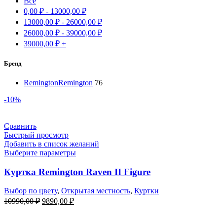
Все
0,00
₽
-
13000,00
₽
13000,00
₽
-
26000,00
₽
26000,00
₽
-
39000,00
₽
39000,00
₽
+
Бренд
Remington
Remington
76
-10%
Сравнить
Быстрый просмотр
Добавить в список желаний
Выберите параметры
Куртка Remington Raven II Figure
Выбор по цвету
,
Открытая местность
,
Куртки
Первоначальная
Текущая
10990,00
₽
9890,00
₽
цена
цена:
составляла
9890,00 ₽.