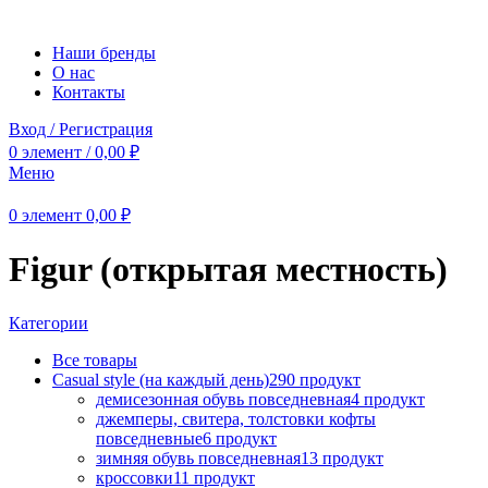
Наши бренды
О нас
Контакты
Вход / Регистрация
0
элемент
/
0,00
₽
Меню
0
элемент
0,00
₽
Figur (открытая местность)
Категории
Все
товары
Casual style (на каждый день)
290 продукт
демисезонная обувь повседневная
4 продукт
джемперы, свитера, толстовки кофты
повседневные
6 продукт
зимняя обувь повседневная
13 продукт
кроссовки
11 продукт