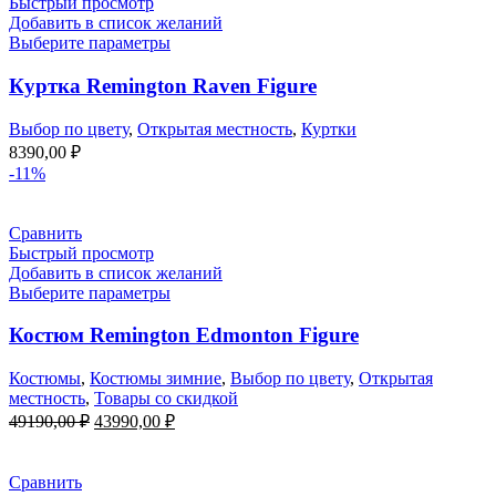
Быстрый просмотр
Добавить в список желаний
Выберите параметры
Куртка Remington Raven Figure
Выбор по цвету
,
Открытая местность
,
Куртки
8390,00
₽
-11%
Сравнить
Быстрый просмотр
Добавить в список желаний
Выберите параметры
Костюм Remington Edmonton Figure
Костюмы
,
Костюмы зимние
,
Выбор по цвету
,
Открытая
местность
,
Товары со скидкой
Первоначальная
Текущая
49190,00
₽
43990,00
₽
цена
цена:
составляла
43990,00 ₽.
49190,00 ₽.
Сравнить