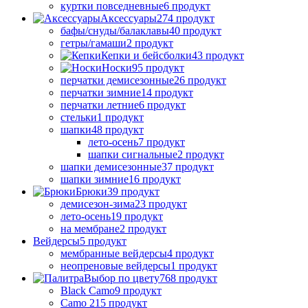
куртки повседневные
6 продукт
Аксессуары
274 продукт
бафы/снуды/балаклавы
40 продукт
гетры/гамаши
2 продукт
Кепки и бейсболки
43 продукт
Носки
95 продукт
перчатки демисезонные
26 продукт
перчатки зимние
14 продукт
перчатки летние
6 продукт
стельки
1 продукт
шапки
48 продукт
лето-осень
7 продукт
шапки сигнальные
2 продукт
шапки демисезонные
37 продукт
шапки зимние
16 продукт
Брюки
39 продукт
демисезон-зима
23 продукт
лето-осень
19 продукт
на мембране
2 продукт
Вейдерсы
5 продукт
мембранные вейдерсы
4 продукт
неопреновые вейдерсы
1 продукт
Выбор по цвету
768 продукт
Black Camo
9 продукт
Camo 21
5 продукт