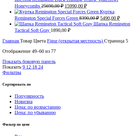
Первоначальная
Текущая
Honeycombs
25690,00
₽
15990,00
₽
цена
цена:
Куртка
составляла
15990,00 ₽.
Первоначальная
Текуща
Remington Special Forces Green
8390,00
₽
5490,00
₽
25690,00 ₽.
цена
цена:
Шапка Remington
составляла
5490,00
Tactical Soft Gray
1890,00
₽
8390,00 ₽.
Главная
Товар Цвета
Figur (открытая местность)
Страница 5
Сортировка:
Отображение 49–60 из 77
самые
Показать боковую панель
недавние
Показать
9
12
18
24
Фильтры
Сортировать по
Популярность
Новизна
Цена: по возрастанию
Цена: по убыванию
Фильтр по цене