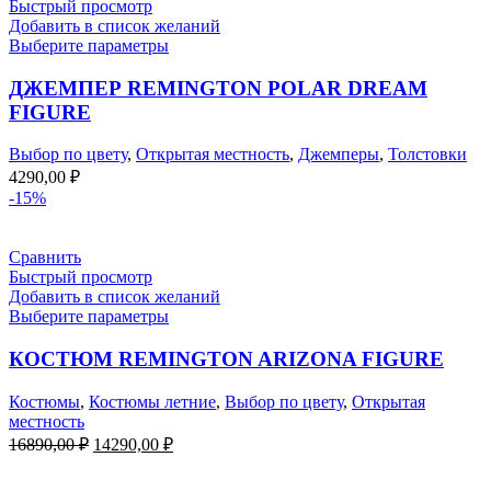
Быстрый просмотр
Добавить в список желаний
Выберите параметры
ДЖЕМПЕР REMINGTON POLAR DREAM
FIGURE
Выбор по цвету
,
Открытая местность
,
Джемперы
,
Толстовки
4290,00
₽
-15%
Сравнить
Быстрый просмотр
Добавить в список желаний
Выберите параметры
КОСТЮМ REMINGTON ARIZONA FIGURE
Костюмы
,
Костюмы летние
,
Выбор по цвету
,
Открытая
местность
Первоначальная
Текущая
16890,00
₽
14290,00
₽
цена
цена:
составляла
14290,00 ₽.