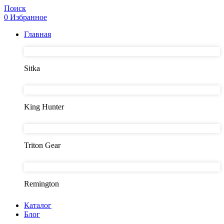
Поиск
0
Избранное
Главная
Sitka
King Hunter
Triton Gear
Remington
Каталог
Блог