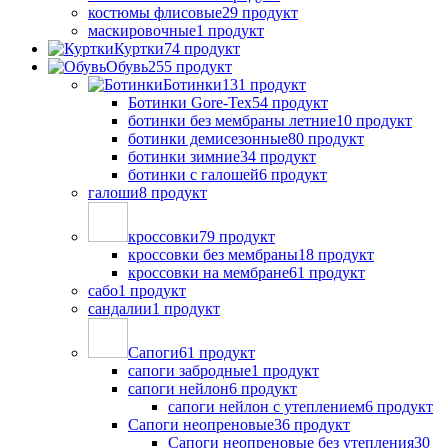
костюмы флисовые
29 продукт
маскировочные
1 продукт
Куртки
74 продукт
Обувь
255 продукт
Ботинки
131 продукт
Ботинки Gore-Tex
54 продукт
ботинки без мембраны летние
10 продукт
ботинки демисезонные
80 продукт
ботинки зимние
34 продукт
ботинки с галошей
6 продукт
галоши
8 продукт
кроссовки
79 продукт
кроссовки без мембраны
18 продукт
кроссовки на мембране
61 продукт
сабо
1 продукт
сандалии
1 продукт
Сапоги
61 продукт
сапоги забродные
1 продукт
сапоги нейлон
6 продукт
сапоги нейлон с утеплением
6 продукт
Сапоги неопреновые
36 продукт
Сапоги неопреновые без утепления
30