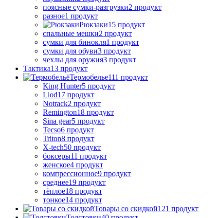
поясные сумки-разгрузки
2 продукт
разное
1 продукт
Рюкзаки
15 продукт
спальные мешки
2 продукт
сумки для бинокля
1 продукт
сумки для обуви
3 продукт
чехлы для оружия
3 продукт
Тактика
13 продукт
Термобелье
111 продукт
King Hunter
5 продукт
Liod
17 продукт
Notrack
2 продукт
Remington
18 продукт
Sina gear
5 продукт
Tecso
6 продукт
Triton
8 продукт
X-tech
50 продукт
боксеры
11 продукт
женское
4 продукт
компрессионное
9 продукт
среднее
19 продукт
тёплое
18 продукт
тонкое
14 продукт
Товары со скидкой
121 продукт
Толстовки
40 продукт